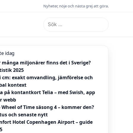
Nyheter, nöje och nästa grej att göra.
Sök
efter:
te idag
 många miljonärer finns det i Sverige?
tistik 2025
 i cm: exakt omvandling, jämförelse och
bal kontext
la på kontantkort Telia – med Swish, app
er webb
 Wheel of Time säsong 4 – kommer den?
tus och senaste nytt
fort Hotel Copenhagen Airport – guide
5