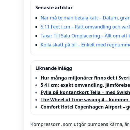
Senaste artiklar
När må te man betala katt – Datum, grän
5.11 Feet i cm – Rätt omvandling och varfö
Taxar Till Salu Omplacering – Allt om att
Kolla skatt på bil – Enkelt med regnumm
Liknande inlägg
Hur många miljonärer finns det i Sveri
5 4 i cm: exakt omvandling, jämförelse
Fylla på kontantkort Telia – med Swish
The Wheel of Time säsong 4 – kommer 
Comfort Hotel Copenhagen Airport – g
Kompressorn, som utgör pumpens kärna, är d