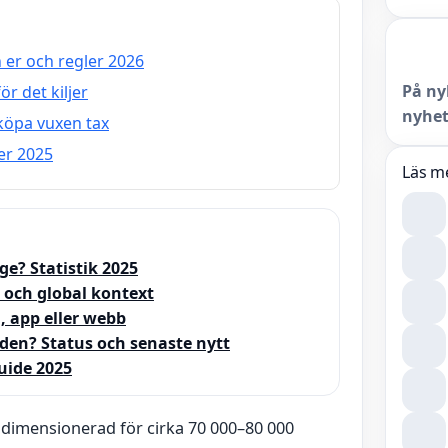
 er och regler 2026
På ny
r det kiljer
nyhet
 köpa vuxen tax
er 2025
Läs m
ge? Statistik 2025
 och global kontext
, app eller webb
den? Status och senaste nytt
uide 2025
imensionerad för cirka 70 000–80 000