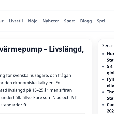
ur
Livsstil
Nöje
Nyheter
Sport
Blogg
Spel
Senas
gvärmepump – Livslängd,
Hur
Sta
5 4
glo
ng för svenska husägare, och frågan
Fyl
för den ekonomiska kalkylen. En
ell
d livslängd på 15–25 år, men siffran
The
underhåll. Tillverkare som Nibe och IVT
Sta
Com
 standarddrift.
202