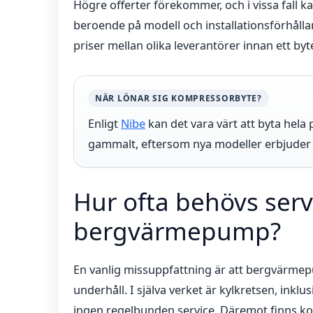
Högre offerter förekommer, och i vissa fall k
beroende på modell och installationsförhållan
priser mellan olika leverantörer innan ett byt
NÄR LÖNAR SIG KOMPRESSORBYTE?
Enligt
Nibe
kan det vara värt att byta hel
gammalt, eftersom nya modeller erbjuder be
Hur ofta behövs serv
bergvärmepump?
En vanlig missuppfattning är att bergvärme
underhåll. I själva verket är kylkretsen, inklu
ingen regelbunden service. Däremot finns 