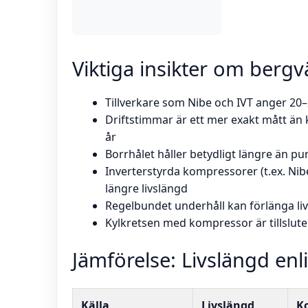
Viktiga insikter om ber
Tillverkare som Nibe och IVT anger 20–
Driftstimmar är ett mer exakt mått än
år
Borrhålet håller betydligt längre än p
Inverterstyrda kompressorer (t.ex. Nibe
längre livslängd
Regelbundet underhåll kan förlänga li
Kylkretsen med kompressor är tillslut
Jämförelse: Livslängd enli
Källa
Livslängd
K