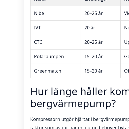
Nibe
20–25 år
Vi
IVT
20 år
No
CTC
20–25 år
Up
Polarpumpen
15–20 år
Ge
Greenmatch
15–20 år
Of
Hur länge håller kom
bergvärmepump?
Kompressorn utgör hjärtat i bergvärmepumpe
faktor som avgör när en pump behöver bytas 