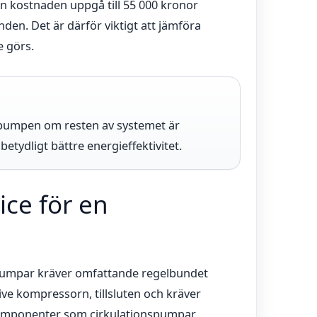
an kostnaden uppgå till 55 000 kronor
den. Det är därför viktigt att jämföra
e görs.
a pumpen om resten av systemet är
tydligt bättre energieffektivitet.
ice för en
pumpar kräver omfattande regelbundet
sive kompressorn, tillsluten och kräver
komponenter som cirkulationspumpar,