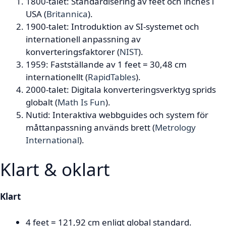
1800-talet
: Standardisering av feet och inches i
USA (
Britannica
).
1900-talet
: Introduktion av SI-systemet och
internationell anpassning av
konverteringsfaktorer (
NIST
).
1959
: Fastställande av 1 feet = 30,48 cm
internationellt (
RapidTables
).
2000-talet
: Digitala konverteringsverktyg sprids
globalt (
Math Is Fun
).
Nutid
: Interaktiva webbguides och system för
måttanpassning används brett (
Metrology
International
).
Klart & oklart
Klart
4 feet = 121,92 cm enligt global standard.