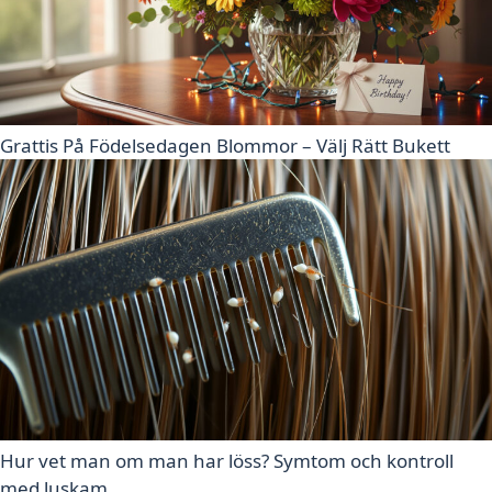
Grattis På Födelsedagen Blommor – Välj Rätt Bukett
Hur vet man om man har löss? Symtom och kontroll
med luskam