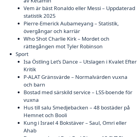
av Ketamin
Vem är bäst Ronaldo eller Messi – Uppdaterad
statistik 2025
Pierre-Emerick Aubameyang – Statistik,
övergångar och karriär
Who Shot Charlie Kirk – Mordet och
rättegången mot Tyler Robinson
Sport
Isa Östling Let’s Dance – Utslagen i Kvalet Efter
Kritik
P-ALAT Gränsvärde – Normalvärden vuxna
och barn
Bostad med särskild service – LSS-boende för
vuxna
Hus till salu Smedjebacken – 48 bostäder på
Hemnet och Booli
Kung i Israel 4 Bokstäver – Saul, Omri eller
Ahab