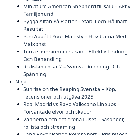
Miniature American Shepherd till salu – Aktiv
Familjehund
Bygga Altan På Plattor – Stabilt och Hållbart
Resultat
Bon Appétit Your Majesty – Hovdrama Med
Matkonst
Torra slemhinnor i näsan – Effektiv Lindring
Och Behandling
Rollistan i bilar 2 – Svensk Dubbning Och
Spänning
Nöje
Sunrise on the Reaping Svenska – Köp,
recensioner och utgåva 2025
Real Madrid vs Rayo Vallecano Lineups –
Förväntade elvor och skador
Vännerna och det gröna ljuset – Säsonger,
rollista och streaming
Land Rover Range Rover Sport – Pris ny och