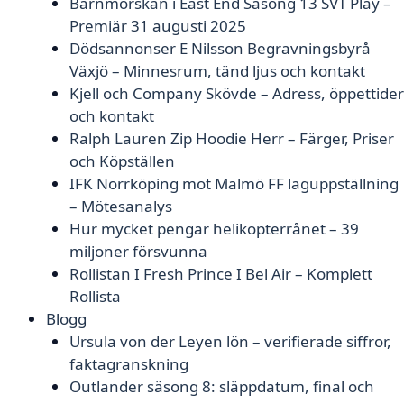
Barnmorskan i East End Säsong 13 SVT Play –
Premiär 31 augusti 2025
Dödsannonser E Nilsson Begravningsbyrå
Växjö – Minnesrum, tänd ljus och kontakt
Kjell och Company Skövde – Adress, öppettider
och kontakt
Ralph Lauren Zip Hoodie Herr – Färger, Priser
och Köpställen
IFK Norrköping mot Malmö FF laguppställning
– Mötesanalys
Hur mycket pengar helikopterrånet – 39
miljoner försvunna
Rollistan I Fresh Prince I Bel Air – Komplett
Rollista
Blogg
Ursula von der Leyen lön – verifierade siffror,
faktagranskning
Outlander säsong 8: släppdatum, final och