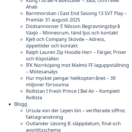
Kung i Israel 4 Bokstäver – Saul, Omri eller
Ahab
Barnmorskan i East End Säsong 13 SVT Play –
Premiär 31 augusti 2025
Dödsannonser E Nilsson Begravningsbyrå
Växjö – Minnesrum, tänd ljus och kontakt
Kjell och Company Skövde – Adress,
öppettider och kontakt
Ralph Lauren Zip Hoodie Herr – Färger, Priser
och Köpställen
IFK Norrköping mot Malmö FF laguppställning
– Mötesanalys
Hur mycket pengar helikopterrånet – 39
miljoner försvunna
Rollistan I Fresh Prince I Bel Air – Komplett
Rollista
Blogg
Ursula von der Leyen lön – verifierade siffror,
faktagranskning
Outlander säsong 8: släppdatum, final och
avsnittsschema