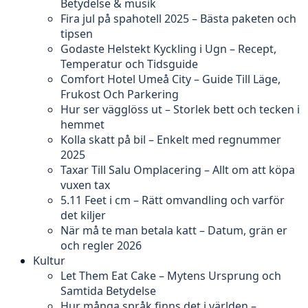
Betydelse & musik
Fira jul på spahotell 2025 – Bästa paketen och
tipsen
Godaste Helstekt Kyckling i Ugn – Recept,
Temperatur och Tidsguide
Comfort Hotel Umeå City – Guide Till Läge,
Frukost Och Parkering
Hur ser vägglöss ut – Storlek bett och tecken i
hemmet
Kolla skatt på bil – Enkelt med regnummer
2025
Taxar Till Salu Omplacering – Allt om att köpa
vuxen tax
5.11 Feet i cm – Rätt omvandling och varför
det kiljer
När må te man betala katt – Datum, grän er
och regler 2026
Kultur
Let Them Eat Cake – Mytens Ursprung och
Samtida Betydelse
Hur många språk finns det i världen –