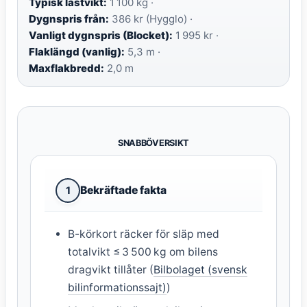
Typisk lastvikt:
1 100 kg ·
Dygnspris från:
386 kr (Hygglo) ·
Vanligt dygnspris (Blocket):
1 995 kr ·
Flaklängd (vanlig):
5,3 m ·
Maxflakbredd:
2,0 m
SNABBÖVERSIKT
Bekräftade fakta
1
B-körkort räcker för släp med
totalvikt ≤ 3 500 kg om bilens
dragvikt tillåter (
Bilbolaget (svensk
bilinformationssajt)
)