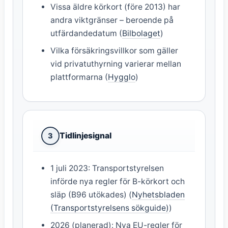
Vissa äldre körkort (före 2013) har
andra viktgränser – beroende på
utfärdandedatum (
Bilbolaget
)
Vilka försäkringsvillkor som gäller
vid privatuthyrning varierar mellan
plattformarna (
Hygglo
)
Tidlinjesignal
3
1 juli 2023: Transportstyrelsen
införde nya regler för B-körkort och
släp (B96 utökades) (
Nyhetsbladen
(Transportstyrelsens sökguide)
)
2026 (planerad): Nya EU-regler för