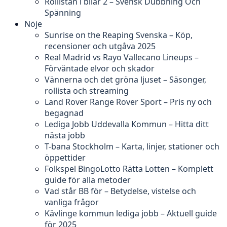
Rollistan i bilar 2 – Svensk Dubbning Och
Spänning
Nöje
Sunrise on the Reaping Svenska – Köp,
recensioner och utgåva 2025
Real Madrid vs Rayo Vallecano Lineups –
Förväntade elvor och skador
Vännerna och det gröna ljuset – Säsonger,
rollista och streaming
Land Rover Range Rover Sport – Pris ny och
begagnad
Lediga Jobb Uddevalla Kommun – Hitta ditt
nästa jobb
T-bana Stockholm – Karta, linjer, stationer och
öppettider
Folkspel BingoLotto Rätta Lotten – Komplett
guide för alla metoder
Vad står BB för – Betydelse, vistelse och
vanliga frågor
Kävlinge kommun lediga jobb – Aktuell guide
för 2025