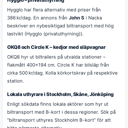
Hygglo har flera alternativ med priser från
386 kr/dag. En annons från
John S
i Nacka
beskriver en nybesiktigad biltransport med hög
lastvikt (Hygglo (privatuthyrning)).
OKQ8 och Circle K – kedjor med släpvagnar
OKQ8 hyr ut biltrailers på utvalda stationer –
flakmått 400×194 cm. Circle K har bilsläp från
cirka 500 kr/dag. Kolla körkortskrav på respektive
station.
Lokala uthyrare i Stockholm, Skåne, Jönköping
Enligt sökdata finns lokala aktörer som hyr ut
biltransport med B-kort i dessa regioner. Sök på
”biltransport uthyres Stockholm B-kort” för att
hitta närmaste alternativ.