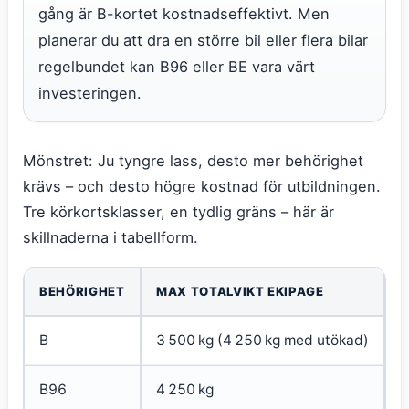
gång är B-kortet kostnadseffektivt. Men
planerar du att dra en större bil eller flera bilar
regelbundet kan B96 eller BE vara värt
investeringen.
Mönstret: Ju tyngre lass, desto mer behörighet
krävs – och desto högre kostnad för utbildningen.
Tre körkortsklasser, en tydlig gräns – här är
skillnaderna i tabellform.
BEHÖRIGHET
MAX TOTALVIKT EKIPAGE
K
B
3 500 kg (4 250 kg med utökad)
N
B96
4 250 kg
J