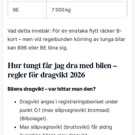
BE
7 000 kg
J
Vad detta innebär: För en enstaka flytt räcker B-
kort – men vid regelbunden körning av tunga bilar
kan B96 eller BE löna sig.
Hur tungt får jag dra med bilen –
regler för dragvikt 2026
Bilens dragvikt – var hittar man den?
Dragvikt anges i registreringsbeviset under
punkt O.1 (max släpvagnsvikt bromsad)
(Bilbolaget).
Max släpvagnsvikt (bruttovikt) får aldrig