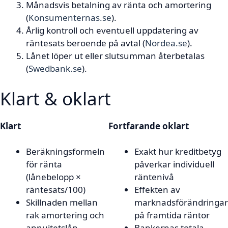
Månadsvis betalning av ränta och amortering
(
Konsumenternas.se
).
Årlig kontroll och eventuell uppdatering av
räntesats beroende på avtal (
Nordea.se
).
Lånet löper ut eller slutsumman återbetalas
(
Swedbank.se
).
Klart & oklart
Klart
Fortfarande oklart
Beräkningsformeln
Exakt hur kreditbetyg
för ränta
påverkar individuell
(lånebelopp ×
räntenivå
räntesats/100)
Effekten av
Skillnaden mellan
marknadsförändringar
rak amortering och
på framtida räntor
annuitetslån
Bankernas totala