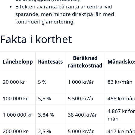
Effekten av ränta-på-ränta är central vid
sparande, men mindre direkt på lån med
kontinuerlig amortering.
Fakta i korthet
Beräknad
Lånebelopp
Räntesats
Månadsko
räntekostnad
20 000 kr
5 %
1 000 kr/år
83 kr/mån
100 000 kr
5,5 %
5 500 kr/år
458 kr/må
4 867 kr fö
1 000 000 kr
3,84 %
38 400 kr/år
mån
200 000 kr
2,5 %
5 000 kr/år
417 kr/må