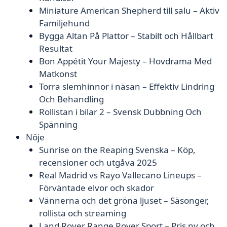
Miniature American Shepherd till salu – Aktiv
Familjehund
Bygga Altan På Plattor – Stabilt och Hållbart
Resultat
Bon Appétit Your Majesty – Hovdrama Med
Matkonst
Torra slemhinnor i näsan – Effektiv Lindring
Och Behandling
Rollistan i bilar 2 – Svensk Dubbning Och
Spänning
Nöje
Sunrise on the Reaping Svenska – Köp,
recensioner och utgåva 2025
Real Madrid vs Rayo Vallecano Lineups –
Förväntade elvor och skador
Vännerna och det gröna ljuset – Säsonger,
rollista och streaming
Land Rover Range Rover Sport – Pris ny och