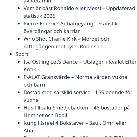
av Ketamin
Vem är bäst Ronaldo eller Messi – Uppdaterad
statistik 2025
Pierre-Emerick Aubameyang – Statistik,
övergångar och karriär
Who Shot Charlie Kirk – Mordet och
rättegången mot Tyler Robinson
Sport
Isa Östling Let’s Dance – Utslagen i Kvalet Efter
Kritik
P-ALAT Gränsvärde – Normalvärden vuxna
och barn
Bostad med särskild service – LSS-boende för
vuxna
Hus till salu Smedjebacken – 48 bostäder på
Hemnet och Booli
Kung i Israel 4 Bokstäver – Saul, Omri eller
Ahab