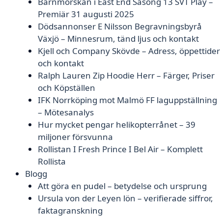
Barnmorskan i East End Säsong 13 SVT Play –
Premiär 31 augusti 2025
Dödsannonser E Nilsson Begravningsbyrå
Växjö – Minnesrum, tänd ljus och kontakt
Kjell och Company Skövde – Adress, öppettider
och kontakt
Ralph Lauren Zip Hoodie Herr – Färger, Priser
och Köpställen
IFK Norrköping mot Malmö FF laguppställning
– Mötesanalys
Hur mycket pengar helikopterrånet – 39
miljoner försvunna
Rollistan I Fresh Prince I Bel Air – Komplett
Rollista
Blogg
Att göra en pudel – betydelse och ursprung
Ursula von der Leyen lön – verifierade siffror,
faktagranskning