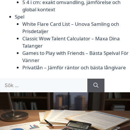
5 4 i cm: exakt omvandling, jämförelse och
global kontext
Spel
White Flare Card List – Unova Samling och
Prisdetaljer
Classic Wow Talent Calculator – Maxa Dina
Talanger
Games to Play with Friends – Bästa Spelval För
Vänner
Privatlån – Jämför räntor och bästa långivare
Sök
efter: