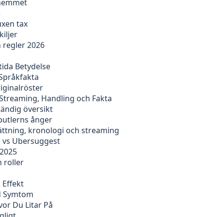
i hemmet
5
uxen tax
iljer
 regler 2026
ida Betydelse
 Språkfakta
riginalröster
Streaming, Handling och Fakta
ständig översikt
butlerns ånger
sättning, kronologi och streaming
h vs Ubersuggest
 2025
h roller
 Effekt
id Symtom
or Du Litar På
gligt