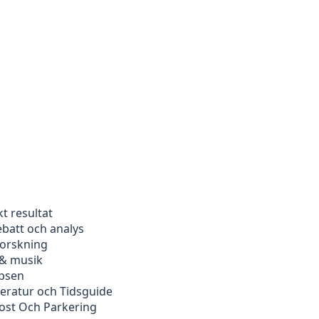
kt resultat
ebatt och analys
forskning
 & musik
ipsen
peratur och Tidsguide
kost Och Parkering