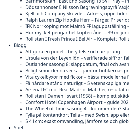
Barnmorskan i East End Säsong 13 SVT Play – P
Dödsannonser E Nilsson Begravningsbyrå Växjö
Kjell och Company Skövde – Adress, öppettider
Ralph Lauren Zip Hoodie Herr – Färger, Priser o
IFK Norrköping mot Malmö FF laguppställning 
Hur mycket pengar helikopterrånet – 39 miljon
Rollistan I Fresh Prince I Bel Air – Komplett Rolli
Blogg
Att göra en pudel – betydelse och ursprung
Ursula von der Leyen lön – verifierade siffror, 
Outlander säsong 8: släppdatum, final och avs
Billigt smör denna vecka – jämför butikernas pr
Vita cykelbyxor med fickor – bästa modellerna 
Få hårdare stånd naturligt – 5 vetenskapliga m
Arsenal FC mot Real Madrid: Matcher, resultat o
Rollistan i Damen i svart (1958) – komplett skåd
Comfort Hotel Copenhagen Airport – guide 202
The Wheel of Time säsong 4 – kommer den? Sta
Fylla på kontantkort Telia – med Swish, app ell
5 4 i cm: exakt omvandling, jämförelse och glob
Spel