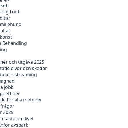
ukett
rlig Look
disar
amiljehund
ultat
tkonst
ch Behandling
ning
oner och utgåva 2025
ntade elvor och skador
sta och streaming
egagnad
ta jobb
öppettider
ide för alla metoder
 frågor
ör 2025
 fakta om livet
Inför avspark