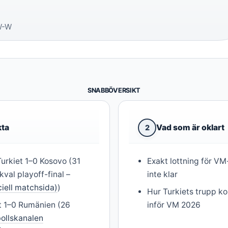
W-W
SNABBÖVERSIKT
kta
Vad som är oklart
2
urkiet 1–0 Kosovo (31
Exakt lottning för V
val playoff-final –
inte klar
ciell matchsida)
)
Hur Turkiets trupp k
et 1–0 Rumänien (26
inför VM 2026
bollskanalen