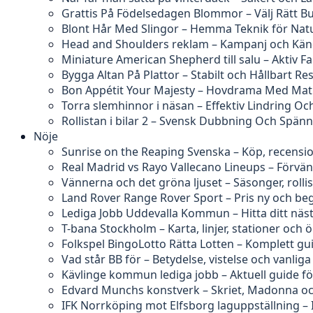
Grattis På Födelsedagen Blommor – Välj Rätt B
Blont Hår Med Slingor – Hemma Teknik för Natu
Head and Shoulders reklam – Kampanj och Kän
Miniature American Shepherd till salu – Aktiv F
Bygga Altan På Plattor – Stabilt och Hållbart Res
Bon Appétit Your Majesty – Hovdrama Med Ma
Torra slemhinnor i näsan – Effektiv Lindring O
Rollistan i bilar 2 – Svensk Dubbning Och Spän
Nöje
Sunrise on the Reaping Svenska – Köp, recensi
Real Madrid vs Rayo Vallecano Lineups – Förvä
Vännerna och det gröna ljuset – Säsonger, rolli
Land Rover Range Rover Sport – Pris ny och b
Lediga Jobb Uddevalla Kommun – Hitta ditt näs
T-bana Stockholm – Karta, linjer, stationer och 
Folkspel BingoLotto Rätta Lotten – Komplett gu
Vad står BB för – Betydelse, vistelse och vanliga
Kävlinge kommun lediga jobb – Aktuell guide f
Edvard Munchs konstverk – Skriet, Madonna och
IFK Norrköping mot Elfsborg laguppställning – 