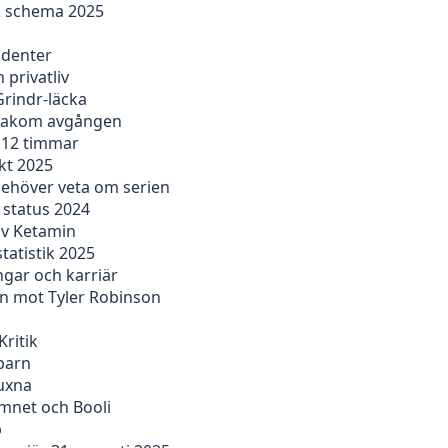
 & schema 2025
udenter
 privatliv
Grindr-läcka
n bakom avgången
r 12 timmar
kt 2025
behöver veta om serien
 status 2024
av Ketamin
tatistik 2025
ngar och karriär
en mot Tyler Robinson
Kritik
barn
vuxna
emnet och Booli
b