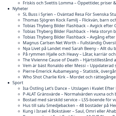
Friskis och Svettis Lomma – Öppettider, priser
Nyheter
SL Buss i Syrien – Oväntad Resa För Svenska St
Thomas Sjögren Kock Familj – Flickvän, barn och
Tobias Thyberg Bilder Flashback – Avgick efter 
Tobias Thyberg Bilder Flashback – Hela story
Tobias Thyberg Bilder Flashback – Avgång efte
Magnus Carlsen Net Worth – Fullständig Översi
Nya Livet på Landet med Sarah Beeny – Allt du 
På rymmen Hjalle och Heavy – Låtar, karriär och
The Vivienne Cause of Death – Hjärtstillestånd 
Vem är bäst Ronaldo eller Messi – Uppdaterad s
Pierre-Emerick Aubameyang – Statistik, övergå
Who Shot Charlie Kirk – Mordet och rättegång
Sport
Isa Östling Let’s Dance – Utslagen i Kvalet Efter 
P-ALAT Gränsvärde – Normalvärden vuxna och 
Bostad med särskild service – LSS-boende för 
Hus till salu Smedjebacken – 48 bostäder på H
Kung i Israel 4 Bokstäver – Saul, Omri eller Aha