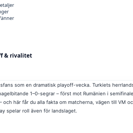
etaljer
nger
 Vänner
f & rivalitet
lsfans som en dramatisk playoff-vecka. Turkiets herrlands
 nagelbitande 1–0-segrar – först mot Rumänien i semifina
– och här får du alla fakta om matcherna, vägen till VM oc
 spelar roll även för landslaget.