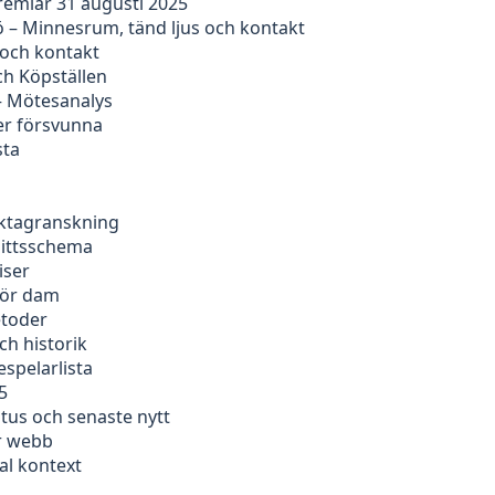
remiär 31 augusti 2025
 – Minnesrum, tänd ljus och kontakt
 och kontakt
ch Köpställen
– Mötesanalys
er försvunna
sta
faktagranskning
nittsschema
iser
för dam
etoder
ch historik
espelarlista
5
tus och senaste nytt
er webb
al kontext