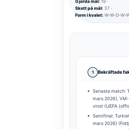
Gjorda mål:
19 ·
Skott på mål:
37 ·
Form i kvalet:
W-W-D-W-
Bekräftade fa
1
Senaste match: T
mars 2026), VM-k
vinst (
UEFA (offi
Semifinal: Turki
mars 2026) (
Fot