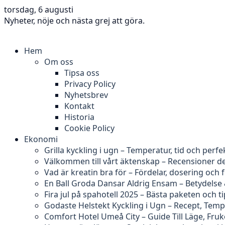
torsdag, 6 augusti
Nyheter, nöje och nästa grej att göra.
Hem
Om oss
Tipsa oss
Privacy Policy
Nyhetsbrev
Kontakt
Historia
Cookie Policy
Ekonomi
Grilla kyckling i ugn – Temperatur, tid och perfe
Välkommen till vårt äktenskap – Recensioner d
Vad är kreatin bra för – Fördelar, dosering och 
En Ball Groda Dansar Aldrig Ensam – Betydelse
Fira jul på spahotell 2025 – Bästa paketen och t
Godaste Helstekt Kyckling i Ugn – Recept, Tem
Comfort Hotel Umeå City – Guide Till Läge, Fru