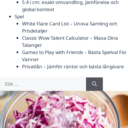
5 4 i cm: exakt omvandling, jämförelse och
global kontext
Spel
White Flare Card List – Unova Samling och
Prisdetaljer
Classic Wow Talent Calculator – Maxa Dina
Talanger
Games to Play with Friends – Bästa Spelval För
Vänner
Privatlån – Jämför räntor och bästa långivare
Sök
efter: