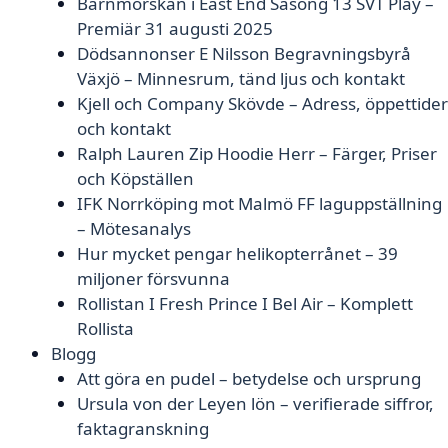
Barnmorskan i East End Säsong 13 SVT Play –
Premiär 31 augusti 2025
Dödsannonser E Nilsson Begravningsbyrå
Växjö – Minnesrum, tänd ljus och kontakt
Kjell och Company Skövde – Adress, öppettider
och kontakt
Ralph Lauren Zip Hoodie Herr – Färger, Priser
och Köpställen
IFK Norrköping mot Malmö FF laguppställning
– Mötesanalys
Hur mycket pengar helikopterrånet – 39
miljoner försvunna
Rollistan I Fresh Prince I Bel Air – Komplett
Rollista
Blogg
Att göra en pudel – betydelse och ursprung
Ursula von der Leyen lön – verifierade siffror,
faktagranskning