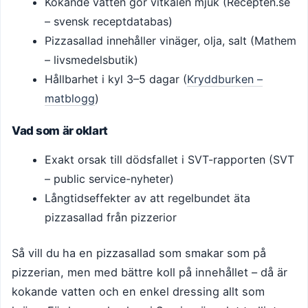
Kokande vatten gör vitkålen mjuk (Recepten.se
– svensk receptdatabas)
Pizzasallad innehåller vinäger, olja, salt (Mathem
– livsmedelsbutik)
Hållbarhet i kyl 3–5 dagar (
Kryddburken –
matblogg
)
Vad som är oklart
Exakt orsak till dödsfallet i SVT-rapporten (SVT
– public service-nyheter)
Långtidseffekter av att regelbundet äta
pizzasallad från pizzerior
Så vill du ha en pizzasallad som smakar som på
pizzerian, men med bättre koll på innehållet – då är
kokande vatten och en enkel dressing allt som