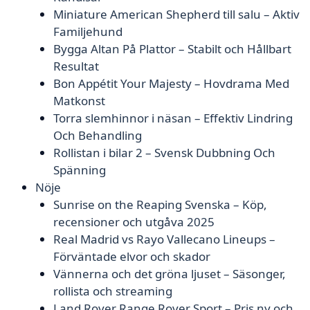
Miniature American Shepherd till salu – Aktiv
Familjehund
Bygga Altan På Plattor – Stabilt och Hållbart
Resultat
Bon Appétit Your Majesty – Hovdrama Med
Matkonst
Torra slemhinnor i näsan – Effektiv Lindring
Och Behandling
Rollistan i bilar 2 – Svensk Dubbning Och
Spänning
Nöje
Sunrise on the Reaping Svenska – Köp,
recensioner och utgåva 2025
Real Madrid vs Rayo Vallecano Lineups –
Förväntade elvor och skador
Vännerna och det gröna ljuset – Säsonger,
rollista och streaming
Land Rover Range Rover Sport – Pris ny och