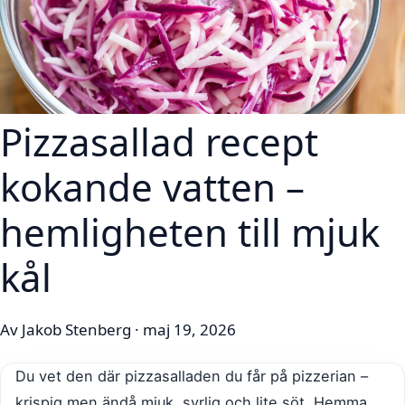
Pizzasallad recept
kokande vatten –
hemligheten till mjuk
kål
Av Jakob Stenberg · maj 19, 2026
Du vet den där pizzasalladen du får på pizzerian –
krispig men ändå mjuk, syrlig och lite söt. Hemma