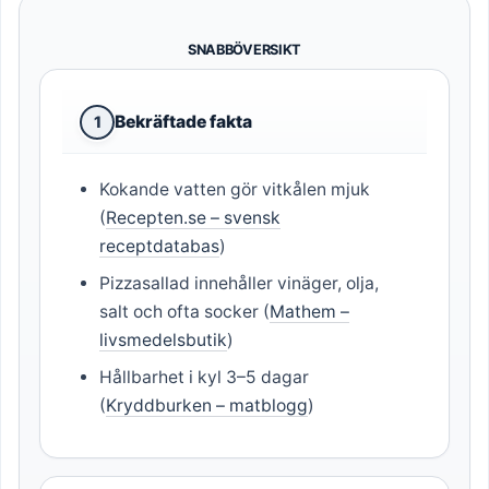
SNABBÖVERSIKT
Bekräftade fakta
1
Kokande vatten gör vitkålen mjuk
(
Recepten.se – svensk
receptdatabas
)
Pizzasallad innehåller vinäger, olja,
salt och ofta socker (
Mathem –
livsmedelsbutik
)
Hållbarhet i kyl 3–5 dagar
(
Kryddburken – matblogg
)