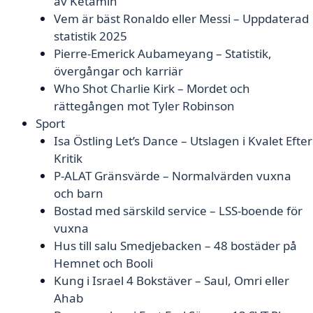
av Ketamin
Vem är bäst Ronaldo eller Messi – Uppdaterad
statistik 2025
Pierre-Emerick Aubameyang – Statistik,
övergångar och karriär
Who Shot Charlie Kirk – Mordet och
rättegången mot Tyler Robinson
Sport
Isa Östling Let’s Dance – Utslagen i Kvalet Efter
Kritik
P-ALAT Gränsvärde – Normalvärden vuxna
och barn
Bostad med särskild service – LSS-boende för
vuxna
Hus till salu Smedjebacken – 48 bostäder på
Hemnet och Booli
Kung i Israel 4 Bokstäver – Saul, Omri eller
Ahab