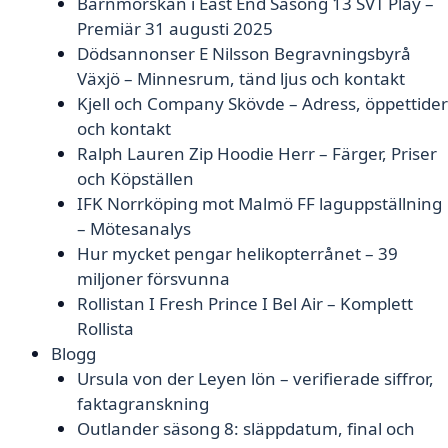
Barnmorskan i East End Säsong 13 SVT Play –
Premiär 31 augusti 2025
Dödsannonser E Nilsson Begravningsbyrå
Växjö – Minnesrum, tänd ljus och kontakt
Kjell och Company Skövde – Adress, öppettider
och kontakt
Ralph Lauren Zip Hoodie Herr – Färger, Priser
och Köpställen
IFK Norrköping mot Malmö FF laguppställning
– Mötesanalys
Hur mycket pengar helikopterrånet – 39
miljoner försvunna
Rollistan I Fresh Prince I Bel Air – Komplett
Rollista
Blogg
Ursula von der Leyen lön – verifierade siffror,
faktagranskning
Outlander säsong 8: släppdatum, final och