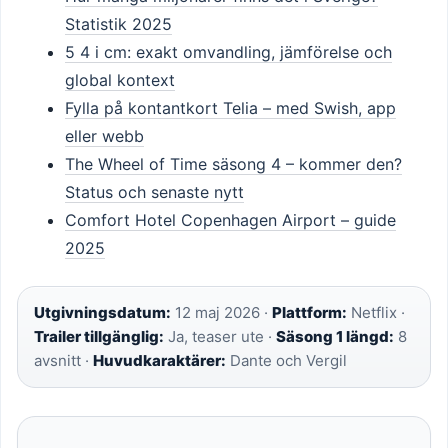
Statistik 2025
5 4 i cm: exakt omvandling, jämförelse och
global kontext
Fylla på kontantkort Telia – med Swish, app
eller webb
The Wheel of Time säsong 4 – kommer den?
Status och senaste nytt
Comfort Hotel Copenhagen Airport – guide
2025
Utgivningsdatum:
12 maj 2026 ·
Plattform:
Netflix ·
Trailer tillgänglig:
Ja, teaser ute ·
Säsong 1 längd:
8
avsnitt ·
Huvudkaraktärer:
Dante och Vergil