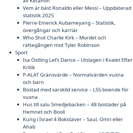
av Ketamin
Vem är bäst Ronaldo eller Messi – Uppdaterad
statistik 2025
Pierre-Emerick Aubameyang – Statistik,
övergångar och karriär
Who Shot Charlie Kirk – Mordet och
rättegången mot Tyler Robinson
Sport
Isa Östling Let’s Dance – Utslagen i Kvalet Efter
Kritik
P-ALAT Gränsvärde – Normalvärden vuxna
och barn
Bostad med särskild service – LSS-boende för
vuxna
Hus till salu Smedjebacken – 48 bostäder på
Hemnet och Booli
Kung i Israel 4 Bokstäver – Saul, Omri eller
Ahab