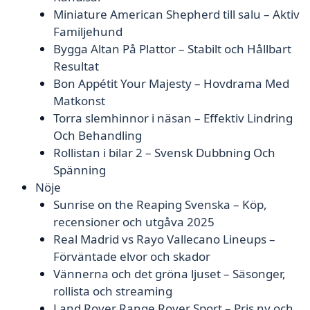
Miniature American Shepherd till salu – Aktiv
Familjehund
Bygga Altan På Plattor – Stabilt och Hållbart
Resultat
Bon Appétit Your Majesty – Hovdrama Med
Matkonst
Torra slemhinnor i näsan – Effektiv Lindring
Och Behandling
Rollistan i bilar 2 – Svensk Dubbning Och
Spänning
Nöje
Sunrise on the Reaping Svenska – Köp,
recensioner och utgåva 2025
Real Madrid vs Rayo Vallecano Lineups –
Förväntade elvor och skador
Vännerna och det gröna ljuset – Säsonger,
rollista och streaming
Land Rover Range Rover Sport – Pris ny och