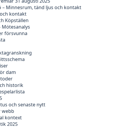
remiär 31 augusti 2025
 – Minnesrum, tänd ljus och kontakt
 och kontakt
ch Köpställen
– Mötesanalys
er försvunna
sta
faktagranskning
nittsschema
iser
för dam
etoder
ch historik
espelarlista
5
tus och senaste nytt
er webb
al kontext
tik 2025