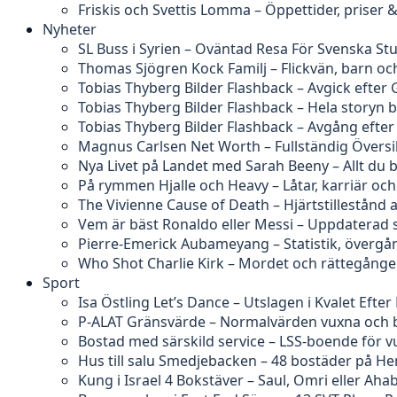
Friskis och Svettis Lomma – Öppettider, priser
Nyheter
SL Buss i Syrien – Oväntad Resa För Svenska St
Thomas Sjögren Kock Familj – Flickvän, barn och
Tobias Thyberg Bilder Flashback – Avgick efter 
Tobias Thyberg Bilder Flashback – Hela story
Tobias Thyberg Bilder Flashback – Avgång efte
Magnus Carlsen Net Worth – Fullständig Översi
Nya Livet på Landet med Sarah Beeny – Allt du 
På rymmen Hjalle och Heavy – Låtar, karriär och
The Vivienne Cause of Death – Hjärtstillestånd 
Vem är bäst Ronaldo eller Messi – Uppdaterad s
Pierre-Emerick Aubameyang – Statistik, övergå
Who Shot Charlie Kirk – Mordet och rättegång
Sport
Isa Östling Let’s Dance – Utslagen i Kvalet Efter 
P-ALAT Gränsvärde – Normalvärden vuxna och 
Bostad med särskild service – LSS-boende för 
Hus till salu Smedjebacken – 48 bostäder på H
Kung i Israel 4 Bokstäver – Saul, Omri eller Aha