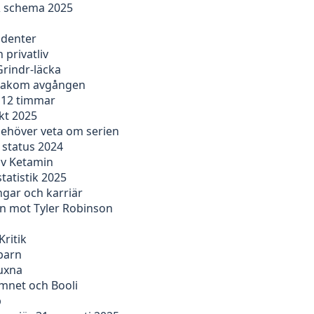
 & schema 2025
udenter
 privatliv
Grindr-läcka
n bakom avgången
r 12 timmar
kt 2025
behöver veta om serien
 status 2024
av Ketamin
tatistik 2025
ngar och karriär
en mot Tyler Robinson
Kritik
barn
vuxna
emnet och Booli
b