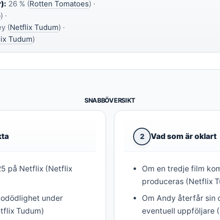
):
26 % (
Rotten Tomatoes
) ·
b
) ·
y (
Netflix Tudum
) ·
lix Tudum
)
SNABBÖVERSIKT
kta
Vad som är oklart
2
25 på Netflix (Netflix
Om en tredje film ko
produceras (Netflix 
n odödlighet under
Om Andy återfår sin o
tflix Tudum)
eventuell uppföljare (