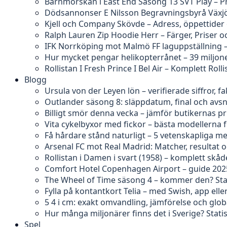
Barnmorskan i East End Säsong 13 SVT Play – P
Dödsannonser E Nilsson Begravningsbyrå Växjö
Kjell och Company Skövde – Adress, öppettider
Ralph Lauren Zip Hoodie Herr – Färger, Priser o
IFK Norrköping mot Malmö FF laguppställning 
Hur mycket pengar helikopterrånet – 39 miljon
Rollistan I Fresh Prince I Bel Air – Komplett Rolli
Blogg
Ursula von der Leyen lön – verifierade siffror, 
Outlander säsong 8: släppdatum, final och avs
Billigt smör denna vecka – jämför butikernas pr
Vita cykelbyxor med fickor – bästa modellerna 
Få hårdare stånd naturligt – 5 vetenskapliga m
Arsenal FC mot Real Madrid: Matcher, resultat o
Rollistan i Damen i svart (1958) – komplett skåd
Comfort Hotel Copenhagen Airport – guide 202
The Wheel of Time säsong 4 – kommer den? Sta
Fylla på kontantkort Telia – med Swish, app ell
5 4 i cm: exakt omvandling, jämförelse och glob
Hur många miljonärer finns det i Sverige? Statis
Spel