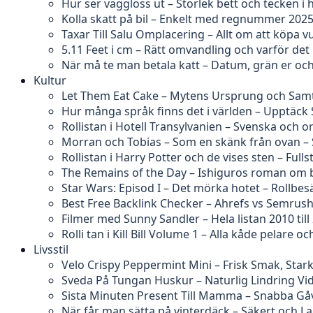
Hur ser vägglöss ut – Storlek bett och tecken 
Kolla skatt på bil – Enkelt med regnummer 202
Taxar Till Salu Omplacering – Allt om att köpa v
5.11 Feet i cm – Rätt omvandling och varför det k
När må te man betala katt – Datum, grän er och
Kultur
Let Them Eat Cake – Mytens Ursprung och Samt
Hur många språk finns det i världen – Upptäck
Rollistan i Hotell Transylvanien – Svenska och o
Morran och Tobias – Som en skänk från ovan – 
Rollistan i Harry Potter och de vises sten – Full
The Remains of the Day – Ishiguros roman om 
Star Wars: Episod I – Det mörka hotet – Rollbe
Best Free Backlink Checker – Ahrefs vs Semrus
Filmer med Sunny Sandler – Hela listan 2010 till
Rolli tan i Kill Bill Volume 1 – Alla kåde pelare oc
Livsstil
Velo Crispy Peppermint Mini – Frisk Smak, Stark
Sveda På Tungan Huskur – Naturlig Lindring V
Sista Minuten Present Till Mamma – Snabba Gåv
När får man sätta på vinterdäck – Säkert och La