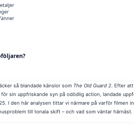
etaljer
nger
 Vänner
följaren?
väcker så blandade känslor som
The Old Guard 2
. Efter att
s för sin uppfriskande syn på odödlig action, landade upp
5. I den här analysen tittar vi närmare på varför filmen in
usproblem till tonala skift – och vad som väntar härnäst.