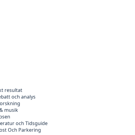
kt resultat
ebatt och analys
forskning
 & musik
ipsen
peratur och Tidsguide
kost Och Parkering