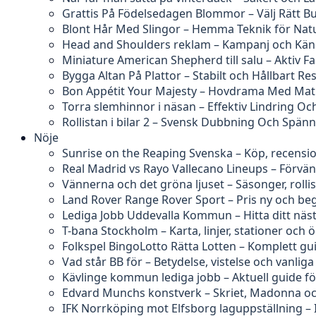
Grattis På Födelsedagen Blommor – Välj Rätt B
Blont Hår Med Slingor – Hemma Teknik för Natu
Head and Shoulders reklam – Kampanj och Kän
Miniature American Shepherd till salu – Aktiv F
Bygga Altan På Plattor – Stabilt och Hållbart Res
Bon Appétit Your Majesty – Hovdrama Med Ma
Torra slemhinnor i näsan – Effektiv Lindring O
Rollistan i bilar 2 – Svensk Dubbning Och Spän
Nöje
Sunrise on the Reaping Svenska – Köp, recensi
Real Madrid vs Rayo Vallecano Lineups – Förvä
Vännerna och det gröna ljuset – Säsonger, rolli
Land Rover Range Rover Sport – Pris ny och b
Lediga Jobb Uddevalla Kommun – Hitta ditt näs
T-bana Stockholm – Karta, linjer, stationer och 
Folkspel BingoLotto Rätta Lotten – Komplett gu
Vad står BB för – Betydelse, vistelse och vanliga
Kävlinge kommun lediga jobb – Aktuell guide f
Edvard Munchs konstverk – Skriet, Madonna och
IFK Norrköping mot Elfsborg laguppställning – 