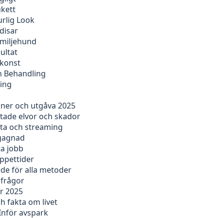
ukett
rlig Look
disar
amiljehund
ultat
tkonst
ch Behandling
ning
oner och utgåva 2025
ntade elvor och skador
sta och streaming
egagnad
ta jobb
öppettider
ide för alla metoder
 frågor
ör 2025
 fakta om livet
Inför avspark