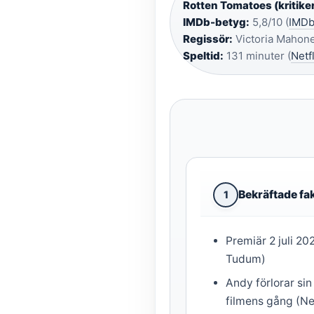
Rotten Tomatoes (kritiker
IMDb-betyg:
5,8/10 (
IMD
Regissör:
Victoria Mahone
Speltid:
131 minuter (
Netf
Bekräftade fa
1
Premiär 2 juli 20
Tudum)
Andy förlorar si
filmens gång (Ne