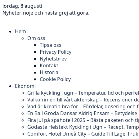
lördag, 8 augusti
Nyheter, nöje och nästa grej att göra.
Hem
Om oss
Tipsa oss
Privacy Policy
Nyhetsbrev
Kontakt
Historia
Cookie Policy
Ekonomi
Grilla kyckling i ugn – Temperatur, tid och perfe
Välkommen till vårt äktenskap – Recensioner d
Vad är kreatin bra för – Fördelar, dosering och 
En Ball Groda Dansar Aldrig Ensam – Betydelse
Fira jul på spahotell 2025 – Bästa paketen och t
Godaste Helstekt Kyckling i Ugn – Recept, Tem
Comfort Hotel Umeå City – Guide Till Läge, Fru