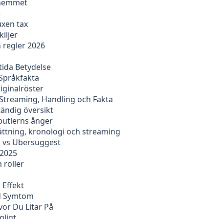
i hemmet
5
uxen tax
iljer
 regler 2026
ida Betydelse
 Språkfakta
riginalröster
Streaming, Handling och Fakta
ständig översikt
butlerns ånger
sättning, kronologi och streaming
h vs Ubersuggest
 2025
h roller
 Effekt
id Symtom
or Du Litar På
gligt