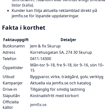
listor (
källa
).
Kunder kan följa aktuella reklamblad direkt på
jemfix.se för löpande uppdateringar.
Fakta i korthet
Faktauppgift
Detaljer
Butiksnamn
Jem & fix Skurup
Adress
Korrehusgatan 5A, 274 30 Skurup
Telefon
0411-14300
Mån-tor 9–18, fre 9–18, lör 9–16, sön 10–
Öppettider
15
Utbud
Byggvaror, virke, trädgård, golv, verktyg
Kampanjer
Aktuella via jemfix.se och katalog
Drive-in
Tillgänglig för smidig lastning
Släputlån
Kostnadsfritt med körkort
Officiella
jemfix.se
källor