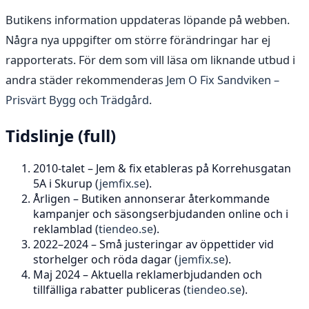
Butikens information uppdateras löpande på webben.
Några nya uppgifter om större förändringar har ej
rapporterats. För dem som vill läsa om liknande utbud i
andra städer rekommenderas
Jem O Fix Sandviken –
Prisvärt Bygg och Trädgård
.
Tidslinje (full)
2010-talet
– Jem & fix etableras på Korrehusgatan
5A i Skurup (
jemfix.se
).
Årligen
– Butiken annonserar återkommande
kampanjer och säsongserbjudanden online och i
reklamblad (
tiendeo.se
).
2022–2024
– Små justeringar av öppettider vid
storhelger och röda dagar (
jemfix.se
).
Maj 2024
– Aktuella reklamerbjudanden och
tillfälliga rabatter publiceras (
tiendeo.se
).