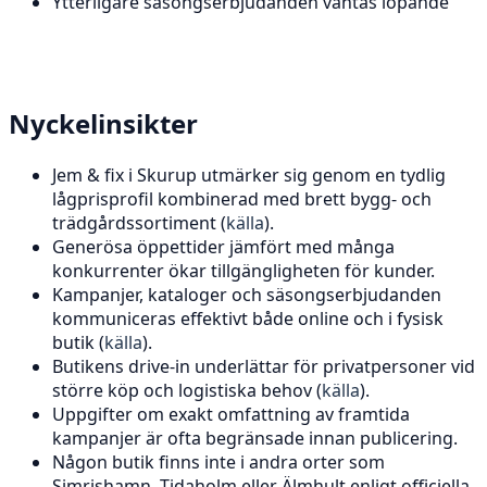
Ytterligare säsongserbjudanden väntas löpande
Nyckelinsikter
Jem & fix i Skurup utmärker sig genom en tydlig
lågprisprofil kombinerad med brett bygg- och
trädgårdssortiment (
källa
).
Generösa öppettider jämfört med många
konkurrenter ökar tillgängligheten för kunder.
Kampanjer, kataloger och säsongserbjudanden
kommuniceras effektivt både online och i fysisk
butik (
källa
).
Butikens drive-in underlättar för privatpersoner vid
större köp och logistiska behov (
källa
).
Uppgifter om exakt omfattning av framtida
kampanjer är ofta begränsade innan publicering.
Någon butik finns inte i andra orter som
Simrishamn, Tidaholm eller Älmhult enligt officiella