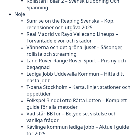
Rollistan i bilar 2 – Svensk Dubbning Och
Spänning
Nöje
Sunrise on the Reaping Svenska – Köp,
recensioner och utgåva 2025
Real Madrid vs Rayo Vallecano Lineups –
Förväntade elvor och skador
Vännerna och det gröna ljuset – Säsonger,
rollista och streaming
Land Rover Range Rover Sport – Pris ny och
begagnad
Lediga Jobb Uddevalla Kommun – Hitta ditt
nästa jobb
T-bana Stockholm – Karta, linjer, stationer och
öppettider
Folkspel BingoLotto Rätta Lotten – Komplett
guide för alla metoder
Vad står BB för – Betydelse, vistelse och
vanliga frågor
Kävlinge kommun lediga jobb – Aktuell guide
för 2025