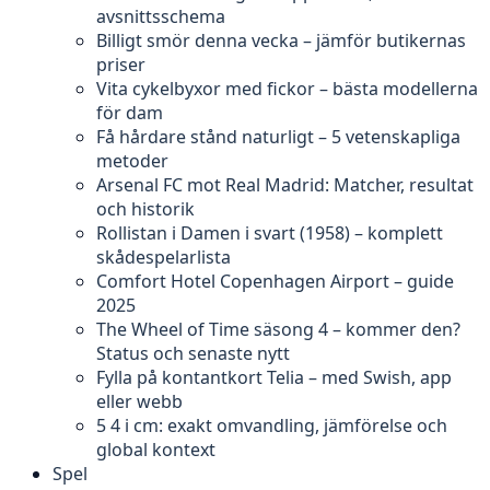
avsnittsschema
Billigt smör denna vecka – jämför butikernas
priser
Vita cykelbyxor med fickor – bästa modellerna
för dam
Få hårdare stånd naturligt – 5 vetenskapliga
metoder
Arsenal FC mot Real Madrid: Matcher, resultat
och historik
Rollistan i Damen i svart (1958) – komplett
skådespelarlista
Comfort Hotel Copenhagen Airport – guide
2025
The Wheel of Time säsong 4 – kommer den?
Status och senaste nytt
Fylla på kontantkort Telia – med Swish, app
eller webb
5 4 i cm: exakt omvandling, jämförelse och
global kontext
Spel