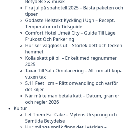
Betydelse & musik
Fira jul på spahotell 2025 – Bästa paketen och
tipsen
Godaste Helstekt Kyckling i Ugn – Recept,
Temperatur och Tidsguide
Comfort Hotel Umeå City – Guide Till Läge,
Frukost Och Parkering
Hur ser vägglöss ut – Storlek bett och tecken i
hemmet
Kolla skatt på bil – Enkelt med regnummer
2025
Taxar Till Salu Omplacering – Allt om att köpa
vuxen tax
5.11 Feet i cm – Rätt omvandling och varför
det kiljer
När må te man betala katt – Datum, grän er
och regler 2026
Kultur
Let Them Eat Cake – Mytens Ursprung och
Samtida Betydelse
Hur många språk finns det i världen –