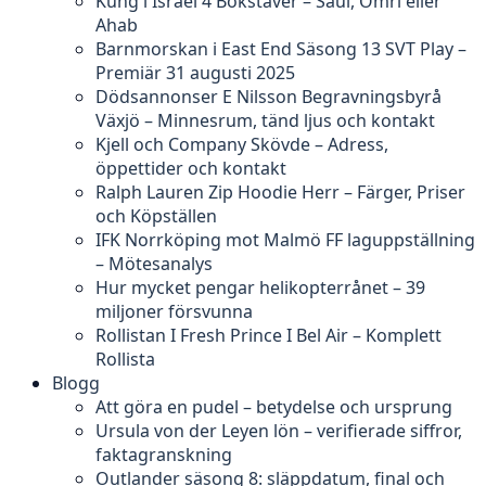
Kung i Israel 4 Bokstäver – Saul, Omri eller
Ahab
Barnmorskan i East End Säsong 13 SVT Play –
Premiär 31 augusti 2025
Dödsannonser E Nilsson Begravningsbyrå
Växjö – Minnesrum, tänd ljus och kontakt
Kjell och Company Skövde – Adress,
öppettider och kontakt
Ralph Lauren Zip Hoodie Herr – Färger, Priser
och Köpställen
IFK Norrköping mot Malmö FF laguppställning
– Mötesanalys
Hur mycket pengar helikopterrånet – 39
miljoner försvunna
Rollistan I Fresh Prince I Bel Air – Komplett
Rollista
Blogg
Att göra en pudel – betydelse och ursprung
Ursula von der Leyen lön – verifierade siffror,
faktagranskning
Outlander säsong 8: släppdatum, final och