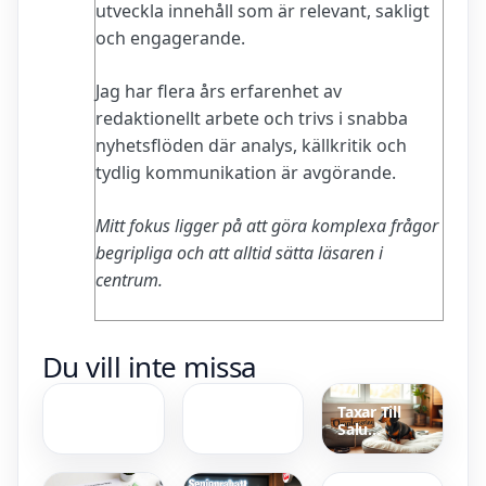
utveckla innehåll som är relevant, sakligt
och engagerande.
Jag har flera års erfarenhet av
redaktionellt arbete och trivs i snabba
nyhetsflöden där analys, källkritik och
tydlig kommunikation är avgörande.
Mitt fokus ligger på att göra komplexa frågor
begripliga och att alltid sätta läsaren i
centrum.
Försenad
Snakes on a
Du vill inte missa
mens 5
Plane –
dagar – inte
filmen:
gravid:
fakta, betyg
Taxar Till
Orsaker och
och
Salu
råd
kultstatus
Gödsel
Omplacering
gräsmatta
– Allt om att
bäst i test –
köpa vuxen
Skånefrö