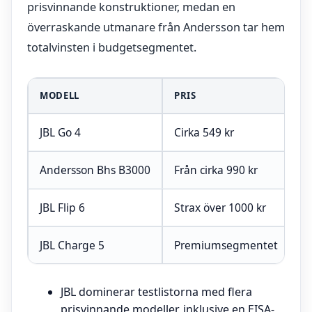
prisvinnande konstruktioner, medan en
överraskande utmanare från Andersson tar hem
totalvinsten i budgetsegmentet.
MODELL
PRIS
B
JBL Go 4
Cirka 549 kr
B
Andersson Bhs B3000
Från cirka 990 kr
Fy
JBL Flip 6
Strax över 1000 kr
S
JBL Charge 5
Premiumsegmentet
D
JBL dominerar testlistorna med flera
prisvinnande modeller, inklusive en EISA-