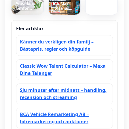
tax
Privatlån –
ICA Maxi
Superb
Jämför
Toftanäs
vinnare
räntor och
erbjudande
2026
bästa
– veckans
långivare
reklamblad
&
Fler artiklar
seniorrabatt
Känner du verkligen din familj –
Bästapris, regler och köpguide
Classic Wow Talent Calculator – Maxa
Dina Talanger
Sju minuter efter midnatt – handling,
recension och streaming
BCA Vehicle Remarketing AB –
bilremarketing och auktioner