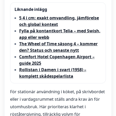
Liknande inlägg
5 4 i cm: exakt omvandling, jämförelse
och global kontext
Fylla på kontantkort Telia – med Swish,
app eller webb
The Wheel of Time säsong 4 – kommer
den? Status och senaste nytt
Comfort Hotel Copenhagen Airport –
guide 2025
Rollistan i Damen i svart (1958) –
komplett skådespelarlista
För stationär användning i köket, på skrivbordet
eller i vardagsrummet ställs andra krav än för
utomhusbruk. Här prioriteras klarhet i
röståtergivning, tillräcklig volym för