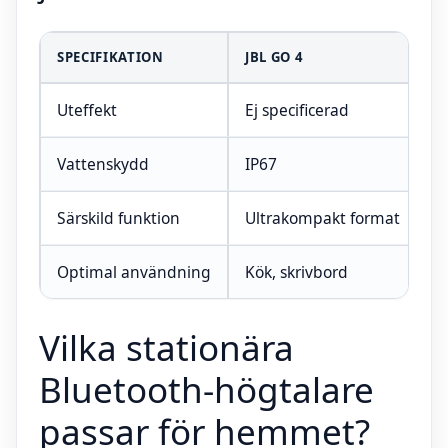
SPECIFIKATION
JBL GO 4
A
Uteffekt
Ej specificerad
Ej
Vattenskydd
IP67
I
Särskild funktion
Ultrakompakt format
I
Optimal användning
Kök, skrivbord
H
Vilka stationära
Bluetooth-högtalare
passar för hemmet?