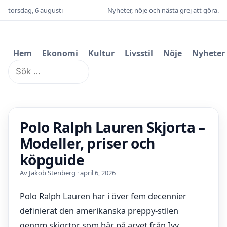
torsdag, 6 augusti
Nyheter, nöje och nästa grej att göra.
Hem
Ekonomi
Kultur
Livsstil
Nöje
Nyheter
Sök
efter:
Polo Ralph Lauren Skjorta –
Modeller, priser och
köpguide
Av Jakob Stenberg · april 6, 2026
Polo Ralph Lauren har i över fem decennier
definierat den amerikanska preppy-stilen
genom skjortor som bär på arvet från Ivy