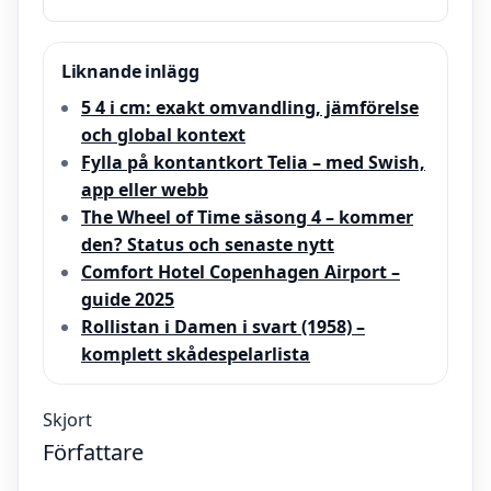
Liknande inlägg
5 4 i cm: exakt omvandling, jämförelse
och global kontext
Fylla på kontantkort Telia – med Swish,
app eller webb
The Wheel of Time säsong 4 – kommer
den? Status och senaste nytt
Comfort Hotel Copenhagen Airport –
guide 2025
Rollistan i Damen i svart (1958) –
komplett skådespelarlista
Skjort
Författare