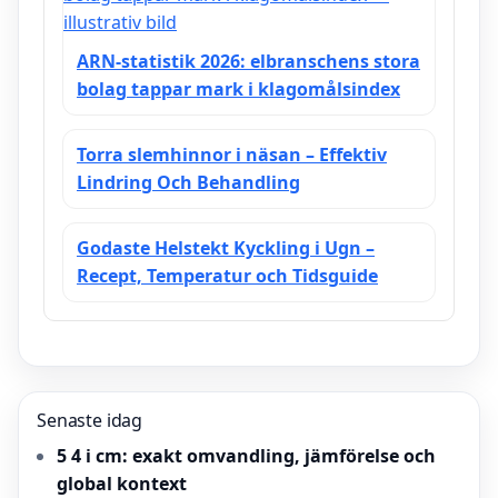
ARN-statistik 2026: elbranschens stora
bolag tappar mark i klagomålsindex
Torra slemhinnor i näsan – Effektiv
Lindring Och Behandling
Godaste Helstekt Kyckling i Ugn –
Recept, Temperatur och Tidsguide
Senaste idag
5 4 i cm: exakt omvandling, jämförelse och
global kontext