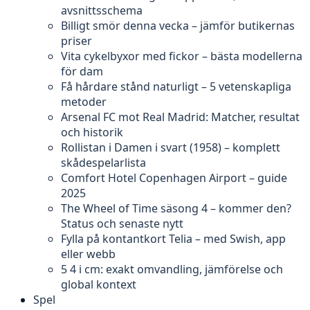
avsnittsschema
Billigt smör denna vecka – jämför butikernas
priser
Vita cykelbyxor med fickor – bästa modellerna
för dam
Få hårdare stånd naturligt – 5 vetenskapliga
metoder
Arsenal FC mot Real Madrid: Matcher, resultat
och historik
Rollistan i Damen i svart (1958) – komplett
skådespelarlista
Comfort Hotel Copenhagen Airport – guide
2025
The Wheel of Time säsong 4 – kommer den?
Status och senaste nytt
Fylla på kontantkort Telia – med Swish, app
eller webb
5 4 i cm: exakt omvandling, jämförelse och
global kontext
Spel