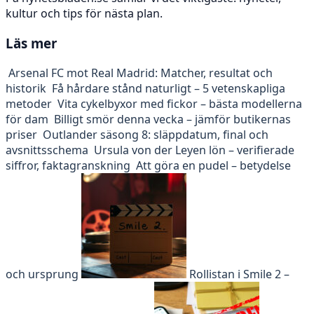
kultur och tips för nästa plan.
Läs mer
Arsenal FC mot Real Madrid: Matcher, resultat och
historik
Få hårdare stånd naturligt – 5 vetenskapliga
metoder
Vita cykelbyxor med fickor – bästa modellerna
för dam
Billigt smör denna vecka – jämför butikernas
priser
Outlander säsong 8: släppdatum, final och
avsnittsschema
Ursula von der Leyen lön – verifierade
siffror, faktagranskning
Att göra en pudel – betydelse
och ursprung
Rollistan i Smile 2 –