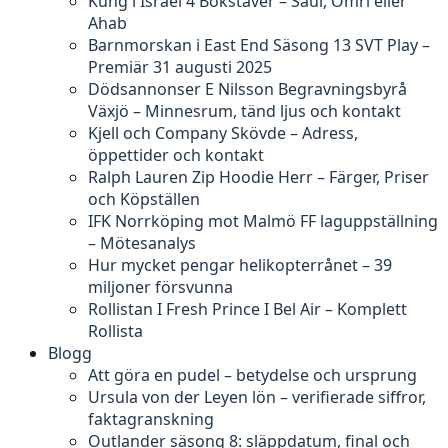
Kung i Israel 4 Bokstäver – Saul, Omri eller
Ahab
Barnmorskan i East End Säsong 13 SVT Play –
Premiär 31 augusti 2025
Dödsannonser E Nilsson Begravningsbyrå
Växjö – Minnesrum, tänd ljus och kontakt
Kjell och Company Skövde – Adress,
öppettider och kontakt
Ralph Lauren Zip Hoodie Herr – Färger, Priser
och Köpställen
IFK Norrköping mot Malmö FF laguppställning
– Mötesanalys
Hur mycket pengar helikopterrånet – 39
miljoner försvunna
Rollistan I Fresh Prince I Bel Air – Komplett
Rollista
Blogg
Att göra en pudel – betydelse och ursprung
Ursula von der Leyen lön – verifierade siffror,
faktagranskning
Outlander säsong 8: släppdatum, final och