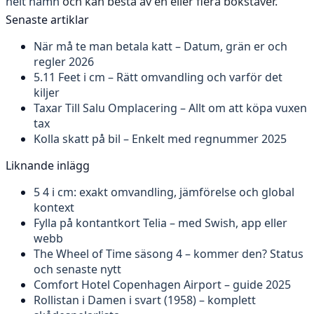
helt namn
och kan bestå av en eller flera bokstäver.
Senaste artiklar
När må te man betala katt – Datum, grän er och
regler 2026
5.11 Feet i cm – Rätt omvandling och varför det
kiljer
Taxar Till Salu Omplacering – Allt om att köpa vuxen
tax
Kolla skatt på bil – Enkelt med regnummer 2025
Liknande inlägg
5 4 i cm: exakt omvandling, jämförelse och global
kontext
Fylla på kontantkort Telia – med Swish, app eller
webb
The Wheel of Time säsong 4 – kommer den? Status
och senaste nytt
Comfort Hotel Copenhagen Airport – guide 2025
Rollistan i Damen i svart (1958) – komplett