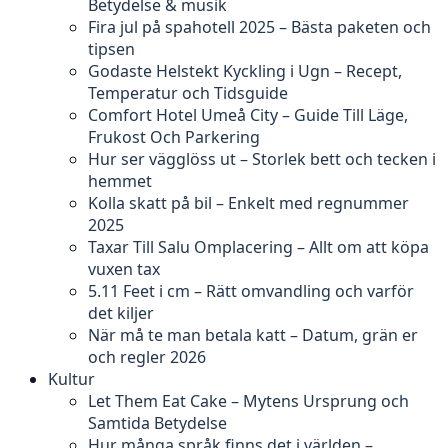
Betydelse & musik
Fira jul på spahotell 2025 – Bästa paketen och
tipsen
Godaste Helstekt Kyckling i Ugn – Recept,
Temperatur och Tidsguide
Comfort Hotel Umeå City – Guide Till Läge,
Frukost Och Parkering
Hur ser vägglöss ut – Storlek bett och tecken i
hemmet
Kolla skatt på bil – Enkelt med regnummer
2025
Taxar Till Salu Omplacering – Allt om att köpa
vuxen tax
5.11 Feet i cm – Rätt omvandling och varför
det kiljer
När må te man betala katt – Datum, grän er
och regler 2026
Kultur
Let Them Eat Cake – Mytens Ursprung och
Samtida Betydelse
Hur många språk finns det i världen –