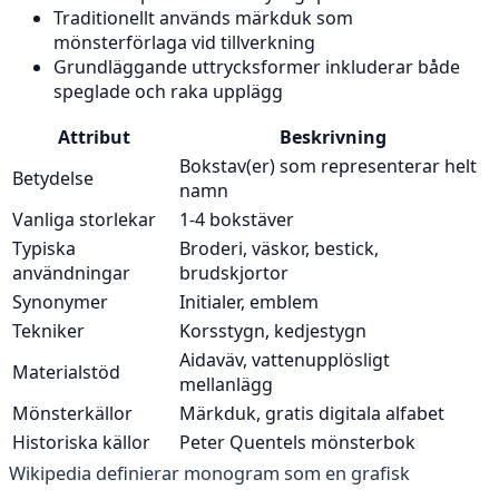
Traditionellt används märkduk som
mönsterförlaga vid tillverkning
Grundläggande uttrycksformer inkluderar både
speglade och raka upplägg
Attribut
Beskrivning
Bokstav(er) som representerar helt
Betydelse
namn
Vanliga storlekar
1-4 bokstäver
Typiska
Broderi, väskor, bestick,
användningar
brudskjortor
Synonymer
Initialer, emblem
Tekniker
Korsstygn, kedjestygn
Aidaväv, vattenupplösligt
Materialstöd
mellanlägg
Mönsterkällor
Märkduk, gratis digitala alfabet
Historiska källor
Peter Quentels mönsterbok
Wikipedia definierar monogram som en grafisk