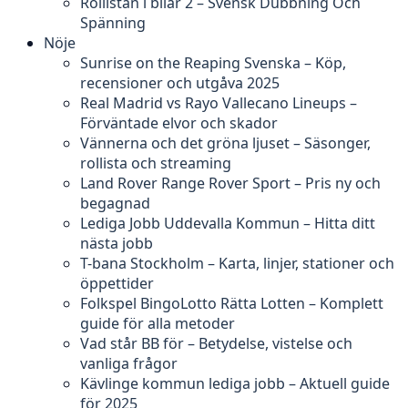
Rollistan i bilar 2 – Svensk Dubbning Och
Spänning
Nöje
Sunrise on the Reaping Svenska – Köp,
recensioner och utgåva 2025
Real Madrid vs Rayo Vallecano Lineups –
Förväntade elvor och skador
Vännerna och det gröna ljuset – Säsonger,
rollista och streaming
Land Rover Range Rover Sport – Pris ny och
begagnad
Lediga Jobb Uddevalla Kommun – Hitta ditt
nästa jobb
T-bana Stockholm – Karta, linjer, stationer och
öppettider
Folkspel BingoLotto Rätta Lotten – Komplett
guide för alla metoder
Vad står BB för – Betydelse, vistelse och
vanliga frågor
Kävlinge kommun lediga jobb – Aktuell guide
för 2025