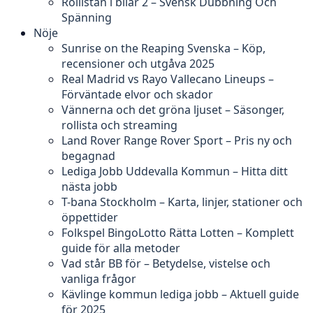
Rollistan i bilar 2 – Svensk Dubbning Och
Spänning
Nöje
Sunrise on the Reaping Svenska – Köp,
recensioner och utgåva 2025
Real Madrid vs Rayo Vallecano Lineups –
Förväntade elvor och skador
Vännerna och det gröna ljuset – Säsonger,
rollista och streaming
Land Rover Range Rover Sport – Pris ny och
begagnad
Lediga Jobb Uddevalla Kommun – Hitta ditt
nästa jobb
T-bana Stockholm – Karta, linjer, stationer och
öppettider
Folkspel BingoLotto Rätta Lotten – Komplett
guide för alla metoder
Vad står BB för – Betydelse, vistelse och
vanliga frågor
Kävlinge kommun lediga jobb – Aktuell guide
för 2025