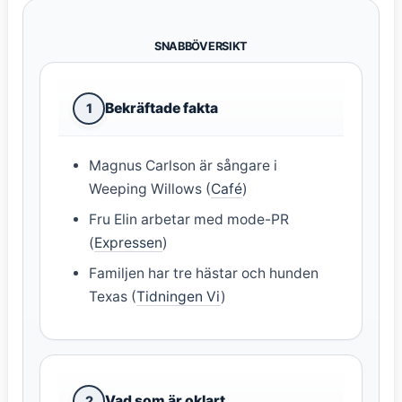
SNABBÖVERSIKT
Bekräftade fakta
1
Magnus Carlson är sångare i
Weeping Willows (
Café
)
Fru Elin arbetar med mode-PR
(
Expressen
)
Familjen har tre hästar och hunden
Texas (
Tidningen Vi
)
Vad som är oklart
2