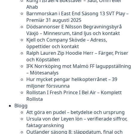
Kung i Israel 4 Bokstäver – Saul, Omri eller
Ahab
Barnmorskan i East End Säsong 13 SVT Play –
Premiär 31 augusti 2025
Dödsannonser E Nilsson Begravningsbyrå
Växjö – Minnesrum, tänd ljus och kontakt
Kjell och Company Skövde – Adress,
öppettider och kontakt
Ralph Lauren Zip Hoodie Herr – Färger, Priser
och Köpställen
IFK Norrköping mot Malmö FF laguppställning
– Mötesanalys
Hur mycket pengar helikopterrånet – 39
miljoner försvunna
Rollistan I Fresh Prince I Bel Air – Komplett
Rollista
Blogg
Att göra en pudel – betydelse och ursprung
Ursula von der Leyen lön – verifierade siffror,
faktagranskning
Outlander säsong 8: släppdatum, final och