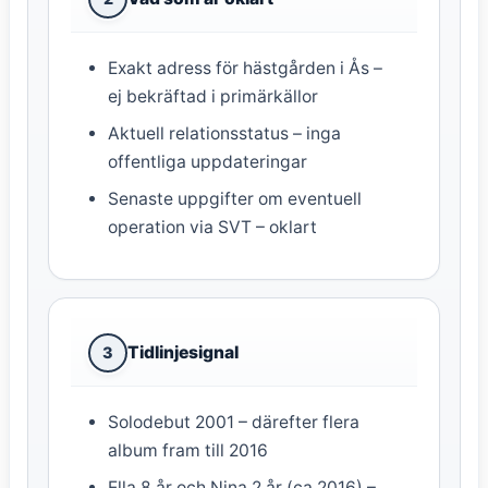
Exakt adress för hästgården i Ås –
ej bekräftad i primärkällor
Aktuell relationsstatus – inga
offentliga uppdateringar
Senaste uppgifter om eventuell
operation via SVT – oklart
Tidlinjesignal
3
Solodebut 2001 – därefter flera
album fram till 2016
Ella 8 år och Nina 2 år (ca 2016) –