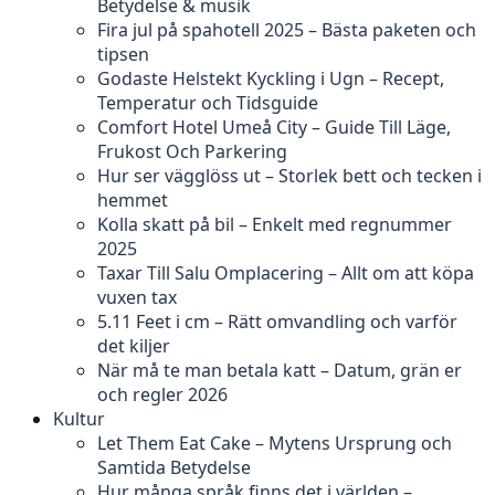
Betydelse & musik
Fira jul på spahotell 2025 – Bästa paketen och
tipsen
Godaste Helstekt Kyckling i Ugn – Recept,
Temperatur och Tidsguide
Comfort Hotel Umeå City – Guide Till Läge,
Frukost Och Parkering
Hur ser vägglöss ut – Storlek bett och tecken i
hemmet
Kolla skatt på bil – Enkelt med regnummer
2025
Taxar Till Salu Omplacering – Allt om att köpa
vuxen tax
5.11 Feet i cm – Rätt omvandling och varför
det kiljer
När må te man betala katt – Datum, grän er
och regler 2026
Kultur
Let Them Eat Cake – Mytens Ursprung och
Samtida Betydelse
Hur många språk finns det i världen –