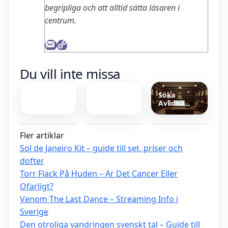
begripliga och att alltid sätta läsaren i
centrum.
Mat Mall Of
Lediga Jobb
Du vill inte missa
Scandinavia
Uddevalla
– Stort
Kommun –
Restaurangutbud
Hitta ditt
Söka
nästa jobb
Avlidna
Vulcan Feu
Få bort
BCA Vehicle
Personer i
French
fläckar på
Remarketing
Sverige –
Avenue –
madrass
AB –
Komplett
Unisex
med
bilremarketing
Fler artiklar
guide till
Parfym
bikarbonat
och
register och
Sommarfavorit
och ättika
auktioner
Sol de Janeiro Kit – guide till set, priser och
annonser
dofter
Torr Fläck På Huden – Är Det Cancer Eller
Ofarligt?
Venom The Last Dance – Streaming Info i
Sverige
Den otroliga vandringen svenskt tal – Guide till