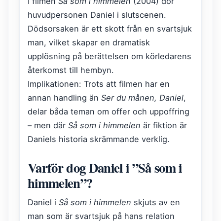
I filmen
Så som i himmelen
(2004) dör
huvudpersonen Daniel i slutscenen.
Dödsorsaken är ett skott från en svartsjuk
man, vilket skapar en dramatisk
upplösning på berättelsen om körledarens
återkomst till hembyn.
Implikationen: Trots att filmen har en
annan handling än
Ser du månen, Daniel
,
delar båda teman om offer och uppoffring
– men där
Så som i himmelen
är fiktion är
Daniels historia skrämmande verklig.
Varför dog Daniel i ”Så som i
himmelen”?
Daniel i
Så som i himmelen
skjuts av en
man som är svartsjuk på hans relation