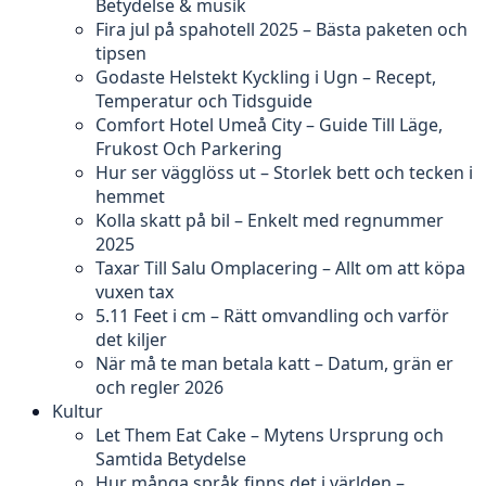
Betydelse & musik
Fira jul på spahotell 2025 – Bästa paketen och
tipsen
Godaste Helstekt Kyckling i Ugn – Recept,
Temperatur och Tidsguide
Comfort Hotel Umeå City – Guide Till Läge,
Frukost Och Parkering
Hur ser vägglöss ut – Storlek bett och tecken i
hemmet
Kolla skatt på bil – Enkelt med regnummer
2025
Taxar Till Salu Omplacering – Allt om att köpa
vuxen tax
5.11 Feet i cm – Rätt omvandling och varför
det kiljer
När må te man betala katt – Datum, grän er
och regler 2026
Kultur
Let Them Eat Cake – Mytens Ursprung och
Samtida Betydelse
Hur många språk finns det i världen –