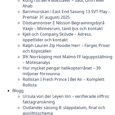
Kung i Israel 4 Bokstäver – Saul, Omri eller
Ahab
Barnmorskan i East End Säsong 13 SVT Play –
Premiär 31 augusti 2025
Dödsannonser E Nilsson Begravningsbyrå
Växjö – Minnesrum, tänd ljus och kontakt
Kjell och Company Skövde – Adress,
öppettider och kontakt
Ralph Lauren Zip Hoodie Herr – Färger, Priser
och Köpställen
IFK Norrköping mot Malmö FF laguppställning
– Mötesanalys
Hur mycket pengar helikopterrånet – 39
miljoner försvunna
Rollistan I Fresh Prince I Bel Air – Komplett
Rollista
Blogg
Ursula von der Leyen lön – verifierade siffror,
faktagranskning
Outlander säsong 8: släppdatum, final och
avsnittsschema