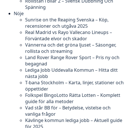
Rollistan i bilar 2 – Svensk Dubbning Och
Spänning
Nöje
Sunrise on the Reaping Svenska – Köp,
recensioner och utgåva 2025
Real Madrid vs Rayo Vallecano Lineups –
Förväntade elvor och skador
Vännerna och det gröna ljuset – Säsonger,
rollista och streaming
Land Rover Range Rover Sport – Pris ny och
begagnad
Lediga Jobb Uddevalla Kommun – Hitta ditt
nästa jobb
T-bana Stockholm – Karta, linjer, stationer och
öppettider
Folkspel BingoLotto Rätta Lotten – Komplett
guide för alla metoder
Vad står BB för – Betydelse, vistelse och
vanliga frågor
Kävlinge kommun lediga jobb – Aktuell guide
för 2025