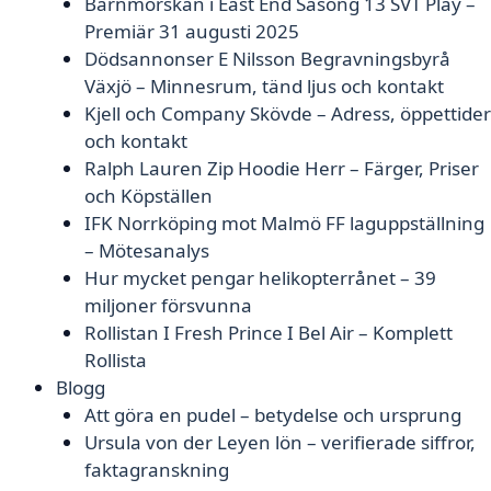
Barnmorskan i East End Säsong 13 SVT Play –
Premiär 31 augusti 2025
Dödsannonser E Nilsson Begravningsbyrå
Växjö – Minnesrum, tänd ljus och kontakt
Kjell och Company Skövde – Adress, öppettider
och kontakt
Ralph Lauren Zip Hoodie Herr – Färger, Priser
och Köpställen
IFK Norrköping mot Malmö FF laguppställning
– Mötesanalys
Hur mycket pengar helikopterrånet – 39
miljoner försvunna
Rollistan I Fresh Prince I Bel Air – Komplett
Rollista
Blogg
Att göra en pudel – betydelse och ursprung
Ursula von der Leyen lön – verifierade siffror,
faktagranskning