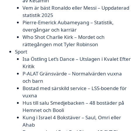
av Ketamin
Vem är bäst Ronaldo eller Messi – Uppdaterad
statistik 2025
Pierre-Emerick Aubameyang – Statistik,
övergångar och karriär
Who Shot Charlie Kirk – Mordet och
rättegången mot Tyler Robinson
Sport
Isa Östling Let’s Dance – Utslagen i Kvalet Efter
Kritik
P-ALAT Gränsvärde – Normalvärden vuxna
och barn
Bostad med särskild service – LSS-boende för
vuxna
Hus till salu Smedjebacken – 48 bostäder på
Hemnet och Booli
Kung i Israel 4 Bokstäver – Saul, Omri eller
Ahab