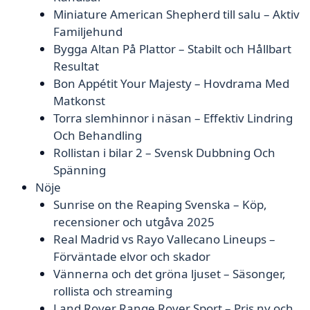
Miniature American Shepherd till salu – Aktiv
Familjehund
Bygga Altan På Plattor – Stabilt och Hållbart
Resultat
Bon Appétit Your Majesty – Hovdrama Med
Matkonst
Torra slemhinnor i näsan – Effektiv Lindring
Och Behandling
Rollistan i bilar 2 – Svensk Dubbning Och
Spänning
Nöje
Sunrise on the Reaping Svenska – Köp,
recensioner och utgåva 2025
Real Madrid vs Rayo Vallecano Lineups –
Förväntade elvor och skador
Vännerna och det gröna ljuset – Säsonger,
rollista och streaming
Land Rover Range Rover Sport – Pris ny och