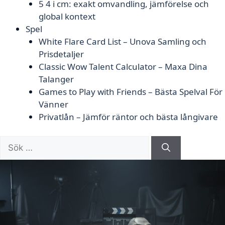
5 4 i cm: exakt omvandling, jämförelse och
global kontext
Spel
White Flare Card List – Unova Samling och
Prisdetaljer
Classic Wow Talent Calculator – Maxa Dina
Talanger
Games to Play with Friends – Bästa Spelval För
Vänner
Privatlån – Jämför räntor och bästa långivare
Sök
efter: