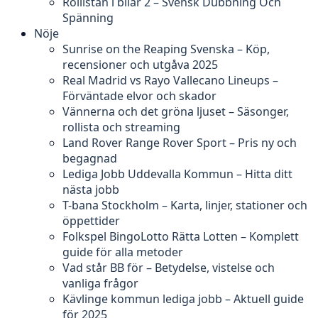
Rollistan i bilar 2 – Svensk Dubbning Och
Spänning
Nöje
Sunrise on the Reaping Svenska – Köp,
recensioner och utgåva 2025
Real Madrid vs Rayo Vallecano Lineups –
Förväntade elvor och skador
Vännerna och det gröna ljuset – Säsonger,
rollista och streaming
Land Rover Range Rover Sport – Pris ny och
begagnad
Lediga Jobb Uddevalla Kommun – Hitta ditt
nästa jobb
T-bana Stockholm – Karta, linjer, stationer och
öppettider
Folkspel BingoLotto Rätta Lotten – Komplett
guide för alla metoder
Vad står BB för – Betydelse, vistelse och
vanliga frågor
Kävlinge kommun lediga jobb – Aktuell guide
för 2025