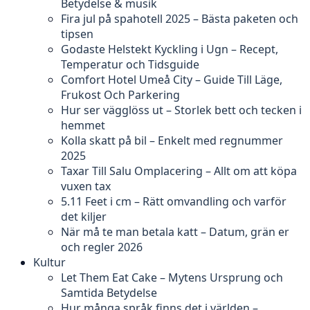
Betydelse & musik
Fira jul på spahotell 2025 – Bästa paketen och
tipsen
Godaste Helstekt Kyckling i Ugn – Recept,
Temperatur och Tidsguide
Comfort Hotel Umeå City – Guide Till Läge,
Frukost Och Parkering
Hur ser vägglöss ut – Storlek bett och tecken i
hemmet
Kolla skatt på bil – Enkelt med regnummer
2025
Taxar Till Salu Omplacering – Allt om att köpa
vuxen tax
5.11 Feet i cm – Rätt omvandling och varför
det kiljer
När må te man betala katt – Datum, grän er
och regler 2026
Kultur
Let Them Eat Cake – Mytens Ursprung och
Samtida Betydelse
Hur många språk finns det i världen –