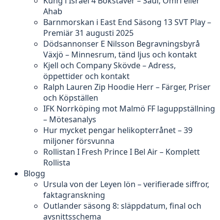
Kung i Israel 4 Bokstäver – Saul, Omri eller
Ahab
Barnmorskan i East End Säsong 13 SVT Play –
Premiär 31 augusti 2025
Dödsannonser E Nilsson Begravningsbyrå
Växjö – Minnesrum, tänd ljus och kontakt
Kjell och Company Skövde – Adress,
öppettider och kontakt
Ralph Lauren Zip Hoodie Herr – Färger, Priser
och Köpställen
IFK Norrköping mot Malmö FF laguppställning
– Mötesanalys
Hur mycket pengar helikopterrånet – 39
miljoner försvunna
Rollistan I Fresh Prince I Bel Air – Komplett
Rollista
Blogg
Ursula von der Leyen lön – verifierade siffror,
faktagranskning
Outlander säsong 8: släppdatum, final och
avsnittsschema