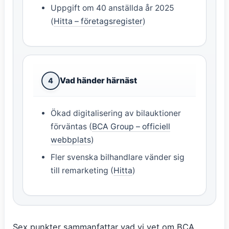
Uppgift om 40 anställda år 2025
(
Hitta – företagsregister
)
Vad händer härnäst
4
Ökad digitalisering av bilauktioner
förväntas (
BCA Group – officiell
webbplats
)
Fler svenska bilhandlare vänder sig
till remarketing (
Hitta
)
Sex punkter sammanfattar vad vi vet om BCA