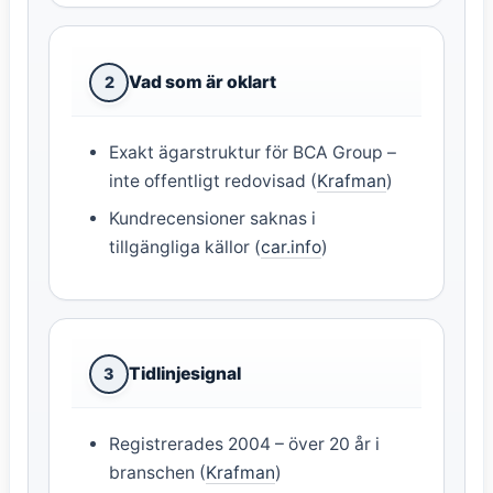
Vad som är oklart
2
Exakt ägarstruktur för BCA Group –
inte offentligt redovisad (
Krafman
)
Kundrecensioner saknas i
tillgängliga källor (
car.info
)
Tidlinjesignal
3
Registrerades 2004 – över 20 år i
branschen (
Krafman
)