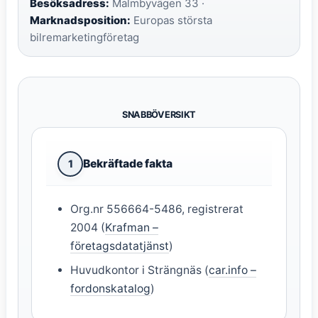
Besöksadress:
Malmbyvägen 33 ·
Marknadsposition:
Europas största
bilremarketingföretag
SNABBÖVERSIKT
Bekräftade fakta
1
Org.nr 556664-5486, registrerat
2004 (
Krafman –
företagsdatatjänst
)
Huvudkontor i Strängnäs (
car.info –
fordonskatalog
)