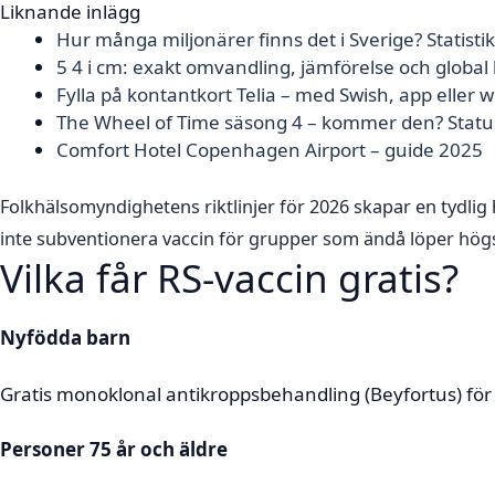
Liknande inlägg
Hur många miljonärer finns det i Sverige? Statisti
5 4 i cm: exakt omvandling, jämförelse och global
Fylla på kontantkort Telia – med Swish, app eller 
The Wheel of Time säsong 4 – kommer den? Status
Comfort Hotel Copenhagen Airport – guide 2025
Folkhälsomyndighetens riktlinjer för 2026 skapar en tydlig
inte subventionera vaccin för grupper som ändå löper högst r
Vilka får RS-vaccin gratis?
Nyfödda barn
Gratis monoklonal antikroppsbehandling (Beyfortus) fö
Personer 75 år och äldre