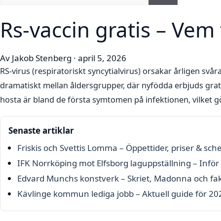
Rs-vaccin gratis – Vem 
Av Jakob Stenberg · april 5, 2026
RS-virus (respiratoriskt syncytialvirus) orsakar årligen svå
dramatiskt mellan åldersgrupper, där nyfödda erbjuds grati
hosta är bland de första symtomen på infektionen, vilket gör
Senaste artiklar
Friskis och Svettis Lomma – Öppettider, priser & sc
IFK Norrköping mot Elfsborg laguppställning – Inför
Edvard Munchs konstverk – Skriet, Madonna och fak
Kävlinge kommun lediga jobb – Aktuell guide för 20