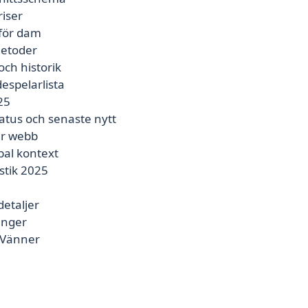
riser
 för dam
metoder
och historik
despelarlista
25
tus och senaste nytt
er webb
bal kontext
stik 2025
detaljer
anger
r Vänner