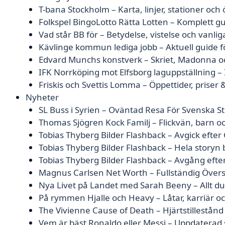
T-bana Stockholm – Karta, linjer, stationer och
Folkspel BingoLotto Rätta Lotten – Komplett gu
Vad står BB för – Betydelse, vistelse och vanlig
Kävlinge kommun lediga jobb – Aktuell guide f
Edvard Munchs konstverk – Skriet, Madonna oc
IFK Norrköping mot Elfsborg laguppställning – 
Friskis och Svettis Lomma – Öppettider, prise
Nyheter
SL Buss i Syrien – Oväntad Resa För Svenska S
Thomas Sjögren Kock Familj – Flickvän, barn och
Tobias Thyberg Bilder Flashback – Avgick efter 
Tobias Thyberg Bilder Flashback – Hela story
Tobias Thyberg Bilder Flashback – Avgång efte
Magnus Carlsen Net Worth – Fullständig Övers
Nya Livet på Landet med Sarah Beeny – Allt d
På rymmen Hjalle och Heavy – Låtar, karriär o
The Vivienne Cause of Death – Hjärtstillestån
Vem är bäst Ronaldo eller Messi – Uppdaterad s