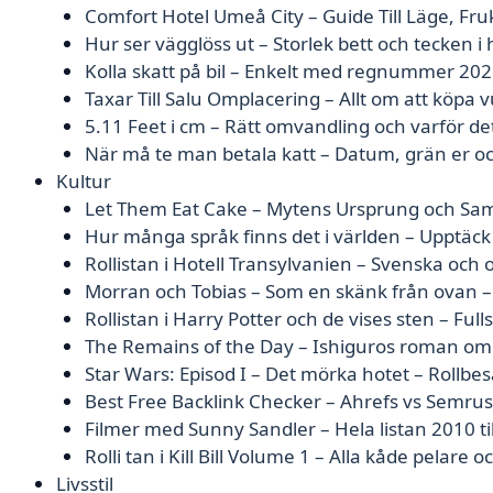
Comfort Hotel Umeå City – Guide Till Läge, Fr
Hur ser vägglöss ut – Storlek bett och tecken 
Kolla skatt på bil – Enkelt med regnummer 20
Taxar Till Salu Omplacering – Allt om att köpa 
5.11 Feet i cm – Rätt omvandling och varför det 
När må te man betala katt – Datum, grän er o
Kultur
Let Them Eat Cake – Mytens Ursprung och Sam
Hur många språk finns det i världen – Upptäck
Rollistan i Hotell Transylvanien – Svenska och o
Morran och Tobias – Som en skänk från ovan –
Rollistan i Harry Potter och de vises sten – Full
The Remains of the Day – Ishiguros roman om
Star Wars: Episod I – Det mörka hotet – Rollbe
Best Free Backlink Checker – Ahrefs vs Semru
Filmer med Sunny Sandler – Hela listan 2010 ti
Rolli tan i Kill Bill Volume 1 – Alla kåde pelare oc
Livsstil