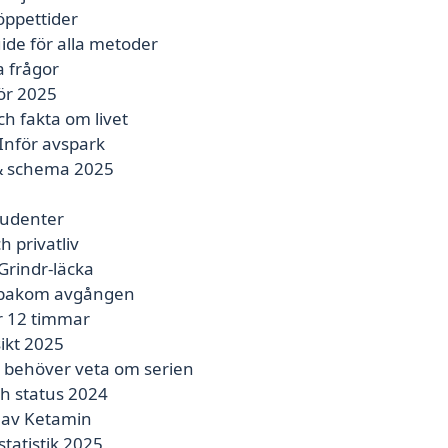
 öppettider
ide för alla metoder
a frågor
ör 2025
h fakta om livet
Inför avspark
r & schema 2025
tudenter
 privatliv
Grindr-läcka
n bakom avgången
r 12 timmar
ikt 2025
u behöver veta om serien
ch status 2024
d av Ketamin
tatistik 2025