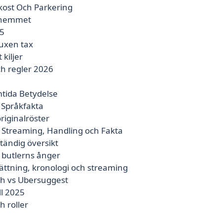
ukost Och Parkering
i hemmet
25
vuxen tax
kiljer
ch regler 2026
tida Betydelse
 Språkfakta
riginalröster
 Streaming, Handling och Fakta
ständig översikt
 butlerns ånger
sättning, kronologi och streaming
sh vs Ubersuggest
ll 2025
h roller