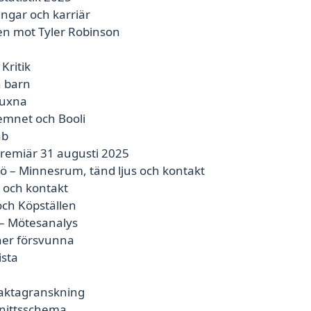
ngar och karriär
en mot Tyler Robinson
Kritik
 barn
vuxna
emnet och Booli
ab
Premiär 31 augusti 2025
 – Minnesrum, tänd ljus och kontakt
 och kontakt
och Köpställen
 – Mötesanalys
ner försvunna
ista
 faktagranskning
snittsschema