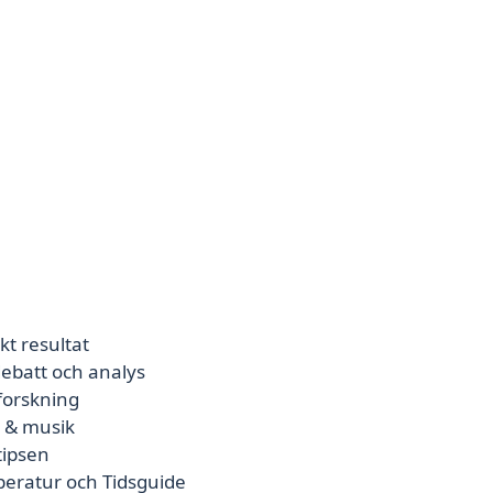
kt resultat
ebatt och analys
 forskning
e & musik
tipsen
peratur och Tidsguide