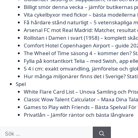
Billigt smör denna vecka – jämför butikernas p
Vita cykelbyxor med fickor – bästa modellerna
Få hårdare stånd naturligt – 5 vetenskapliga 
Arsenal FC mot Real Madrid: Matcher, resultat 
Rollistan i Damen i svart (1958) – komplett skå
Comfort Hotel Copenhagen Airport – guide 20
The Wheel of Time säsong 4 – kommer den? Sta
Fylla på kontantkort Telia – med Swish, app ell
5 4 i cm: exakt omvandling, jämförelse och glo
Hur många miljonärer finns det i Sverige? Stati
Spel
White Flare Card List – Unova Samling och Pris
Classic Wow Talent Calculator – Maxa Dina Tal
Games to Play with Friends – Bästa Spelval Fö
Privatlån – Jämför räntor och bästa långivare
Sök
efter: