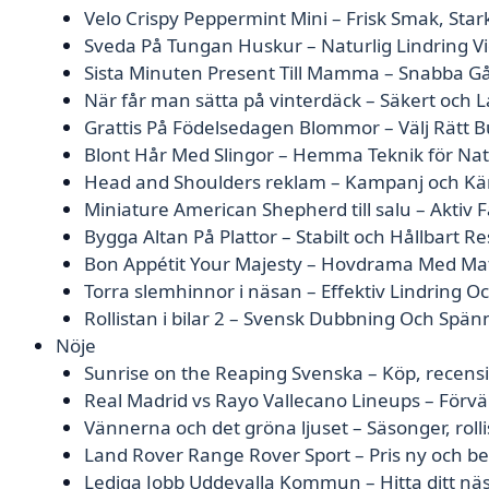
Velo Crispy Peppermint Mini – Frisk Smak, Stark
Sveda På Tungan Huskur – Naturlig Lindring 
Sista Minuten Present Till Mamma – Snabba Gå
När får man sätta på vinterdäck – Säkert och L
Grattis På Födelsedagen Blommor – Välj Rätt B
Blont Hår Med Slingor – Hemma Teknik för Nat
Head and Shoulders reklam – Kampanj och Kä
Miniature American Shepherd till salu – Aktiv 
Bygga Altan På Plattor – Stabilt och Hållbart Re
Bon Appétit Your Majesty – Hovdrama Med Ma
Torra slemhinnor i näsan – Effektiv Lindring 
Rollistan i bilar 2 – Svensk Dubbning Och Spän
Nöje
Sunrise on the Reaping Svenska – Köp, recens
Real Madrid vs Rayo Vallecano Lineups – Förvä
Vännerna och det gröna ljuset – Säsonger, roll
Land Rover Range Rover Sport – Pris ny och 
Lediga Jobb Uddevalla Kommun – Hitta ditt näs