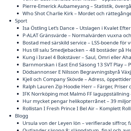
Pierre-Emerick Aubameyang – Statistik, övergå
Who Shot Charlie Kirk – Mordet och rättegång
Sport
Isa Östling Let’s Dance – Utslagen i Kvalet Efter 
P-ALAT Gränsvärde – Normalvärden vuxna och
Bostad med särskild service – LSS-boende för 
Hus till salu Smedjebacken – 48 bostäder på H
Kung i Israel 4 Bokstäver – Saul, Omri eller Ah
Barnmorskan i East End Säsong 13 SVT Play – 
Dödsannonser E Nilsson Begravningsbyrå Växjö
Kjell och Company Skövde – Adress, öppettider
Ralph Lauren Zip Hoodie Herr – Färger, Priser 
IFK Norrköping mot Malmö FF laguppställning
Hur mycket pengar helikopterrånet – 39 miljo
Rollistan I Fresh Prince I Bel Air – Komplett Roll
Blogg
Ursula von der Leyen lön – verifierade siffror,
Outlander säsong 8: släppdatum, final och av