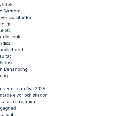
 Effekt
Vid Symtom
vor Du Litar På
agligt
ukett
urlig Look
ndisar
Familjehund
sultat
tkonst
Och Behandling
ning
ioner och utgåva 2025
ntade elvor och skador
ista och streaming
begagnad
ta jobb