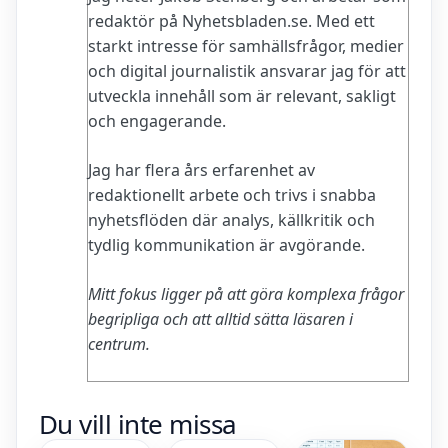
redaktör på Nyhetsbladen.se. Med ett
starkt intresse för samhällsfrågor, medier
och digital journalistik ansvarar jag för att
utveckla innehåll som är relevant, sakligt
och engagerande.
Jag har flera års erfarenhet av
redaktionellt arbete och trivs i snabba
nyhetsflöden där analys, källkritik och
tydlig kommunikation är avgörande.
Mitt fokus ligger på att göra komplexa frågor
begripliga och att alltid sätta läsaren i
centrum.
Hur Mår
Hur vet
Du vill inte missa
Owe
man att
Thörnqvist
man är