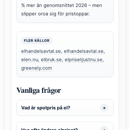
% mer än genomsnittet 2026 – men
slipper oroa sig för pristoppar.
FLER KÄLLOR
elhandelsavtal.se
,
elhandelsavtal.se
,
elen.nu
,
elbruk.se
,
elprisetjustnu.se
,
greenely.com
Vanliga frågor
Vad är spotpris på el?
Hur ofta ändras elpriset?