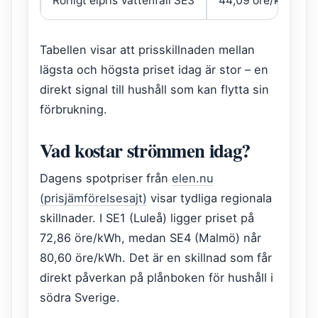
Rörligt elpris Vattenfall SE3
44,09 öre/kWh
Tabellen visar att prisskillnaden mellan
lägsta och högsta priset idag är stor – en
direkt signal till hushåll som kan flytta sin
förbrukning.
Vad kostar strömmen idag?
Dagens spotpriser från
elen.nu
(prisjämförelsesajt)
visar tydliga regionala
skillnader. I SE1 (Luleå) ligger priset på
72,86 öre/kWh, medan SE4 (Malmö) når
80,60 öre/kWh. Det är en skillnad som får
direkt påverkan på plånboken för hushåll i
södra Sverige.