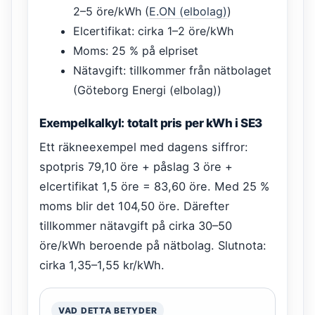
2–5 öre/kWh (
E.ON (elbolag)
)
Elcertifikat: cirka 1–2 öre/kWh
Moms: 25 % på elpriset
Nätavgift: tillkommer från nätbolaget
(Göteborg Energi (elbolag))
Exempelkalkyl: totalt pris per kWh i SE3
Ett räkneexempel med dagens siffror:
spotpris 79,10 öre + påslag 3 öre +
elcertifikat 1,5 öre = 83,60 öre. Med 25 %
moms blir det 104,50 öre. Därefter
tillkommer nätavgift på cirka 30–50
öre/kWh beroende på nätbolag. Slutnota:
cirka 1,35–1,55 kr/kWh.
VAD DETTA BETYDER