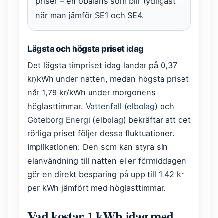
priser – en obalans som blir tydligast
när man jämför SE1 och SE4.
Lägsta och högsta priset idag
Det lägsta timpriset idag landar på 0,37
kr/kWh under natten, medan högsta priset
når 1,79 kr/kWh under morgonens
höglasttimmar.
Vattenfall (elbolag)
och
Göteborg Energi (elbolag)
bekräftar att det
rörliga priset följer dessa fluktuationer.
Implikationen: Den som kan styra sin
elanvändning till natten eller förmiddagen
gör en direkt besparing på upp till 1,42 kr
per kWh jämfört med höglasttimmar.
Vad kostar 1 kWh idag med