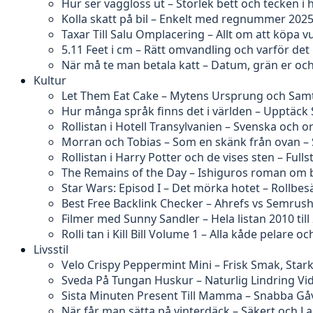
Hur ser vägglöss ut – Storlek bett och tecken 
Kolla skatt på bil – Enkelt med regnummer 202
Taxar Till Salu Omplacering – Allt om att köpa v
5.11 Feet i cm – Rätt omvandling och varför det k
När må te man betala katt – Datum, grän er och
Kultur
Let Them Eat Cake – Mytens Ursprung och Samt
Hur många språk finns det i världen – Upptäck
Rollistan i Hotell Transylvanien – Svenska och o
Morran och Tobias – Som en skänk från ovan – 
Rollistan i Harry Potter och de vises sten – Full
The Remains of the Day – Ishiguros roman om 
Star Wars: Episod I – Det mörka hotet – Rollbe
Best Free Backlink Checker – Ahrefs vs Semrus
Filmer med Sunny Sandler – Hela listan 2010 till
Rolli tan i Kill Bill Volume 1 – Alla kåde pelare oc
Livsstil
Velo Crispy Peppermint Mini – Frisk Smak, Stark
Sveda På Tungan Huskur – Naturlig Lindring V
Sista Minuten Present Till Mamma – Snabba Gåv
När får man sätta på vinterdäck – Säkert och La