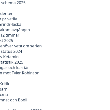
 & schema 2025
udenter
 privatliv
Grindr-läcka
n bakom avgången
r 12 timmar
kt 2025
behöver veta om serien
 status 2024
av Ketamin
tatistik 2025
ngar och karriär
en mot Tyler Robinson
Kritik
barn
vuxna
emnet och Booli
b