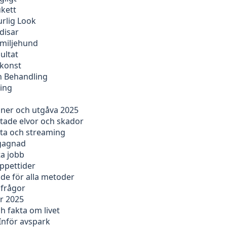
ukett
rlig Look
disar
amiljehund
ultat
tkonst
ch Behandling
ning
oner och utgåva 2025
ntade elvor och skador
sta och streaming
egagnad
ta jobb
öppettider
ide för alla metoder
 frågor
ör 2025
 fakta om livet
Inför avspark