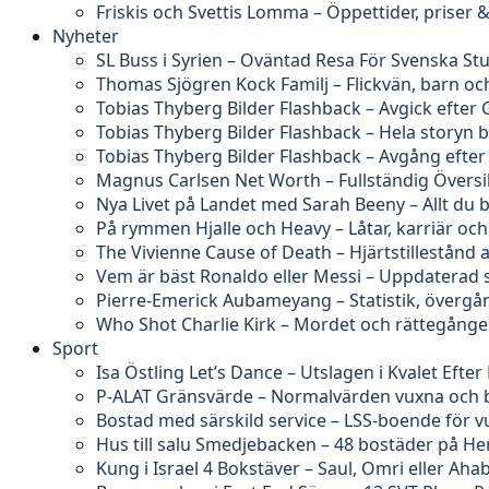
Friskis och Svettis Lomma – Öppettider, priser
Nyheter
SL Buss i Syrien – Oväntad Resa För Svenska St
Thomas Sjögren Kock Familj – Flickvän, barn och
Tobias Thyberg Bilder Flashback – Avgick efter 
Tobias Thyberg Bilder Flashback – Hela story
Tobias Thyberg Bilder Flashback – Avgång efte
Magnus Carlsen Net Worth – Fullständig Översi
Nya Livet på Landet med Sarah Beeny – Allt du 
På rymmen Hjalle och Heavy – Låtar, karriär och
The Vivienne Cause of Death – Hjärtstillestånd 
Vem är bäst Ronaldo eller Messi – Uppdaterad s
Pierre-Emerick Aubameyang – Statistik, övergå
Who Shot Charlie Kirk – Mordet och rättegång
Sport
Isa Östling Let’s Dance – Utslagen i Kvalet Efter 
P-ALAT Gränsvärde – Normalvärden vuxna och 
Bostad med särskild service – LSS-boende för 
Hus till salu Smedjebacken – 48 bostäder på H
Kung i Israel 4 Bokstäver – Saul, Omri eller Aha