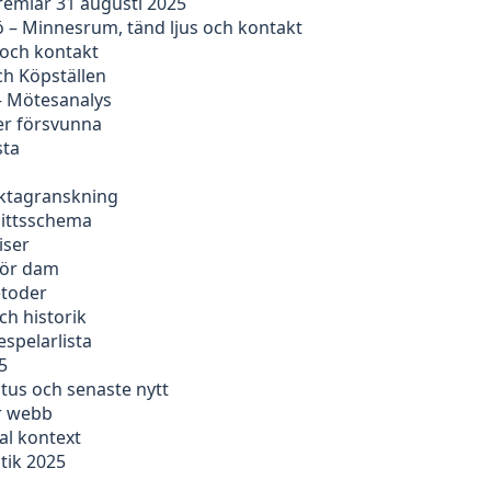
remiär 31 augusti 2025
 – Minnesrum, tänd ljus och kontakt
 och kontakt
ch Köpställen
– Mötesanalys
er försvunna
sta
faktagranskning
nittsschema
iser
för dam
etoder
ch historik
espelarlista
5
tus och senaste nytt
er webb
al kontext
tik 2025