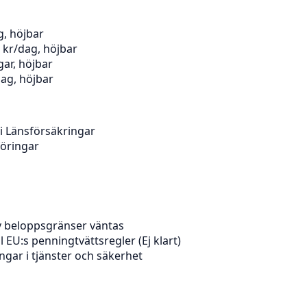
, höjbar
 kr/dag, höjbar
gar, höjbar
dag, höjbar
 i Länsförsäkringar
föringar
av beloppsgränser väntas
l EU:s penningtvättsregler (Ej klart)
ngar i tjänster och säkerhet