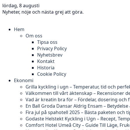
lördag, 8 augusti
Nyheter, nöje och nästa grej att göra.
Hem
Om oss
Tipsa oss
Privacy Policy
Nyhetsbrev
Kontakt
Historia
Cookie Policy
Ekonomi
Grilla kyckling i ugn – Temperatur, tid och perfe
Välkommen till vårt äktenskap – Recensioner d
Vad är kreatin bra för – Fördelar, dosering och 
En Ball Groda Dansar Aldrig Ensam – Betydelse
Fira jul på spahotell 2025 – Bästa paketen och t
Godaste Helstekt Kyckling i Ugn – Recept, Tem
Comfort Hotel Umeå City – Guide Till Läge, Fru