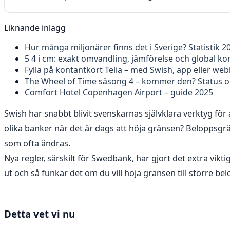
Liknande inlägg
Hur många miljonärer finns det i Sverige? Statistik 2
5 4 i cm: exakt omvandling, jämförelse och global ko
Fylla på kontantkort Telia – med Swish, app eller we
The Wheel of Time säsong 4 – kommer den? Status o
Comfort Hotel Copenhagen Airport – guide 2025
Swish har snabbt blivit svenskarnas självklara verktyg fö
olika banker när det är dags att höja gränsen? Beloppsgrä
som ofta ändras.
Nya regler, särskilt för Swedbank, har gjort det extra vikt
ut och så funkar det om du vill höja gränsen till större bel
Detta vet vi nu