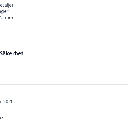
etaljer
nger
 Vänner
 Säkerhet
er 2026
ax