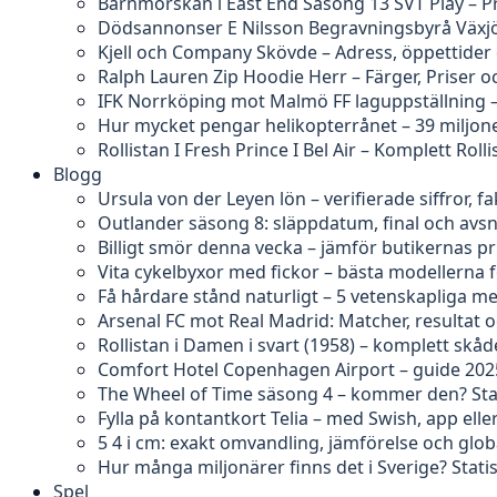
Barnmorskan i East End Säsong 13 SVT Play – P
Dödsannonser E Nilsson Begravningsbyrå Växjö
Kjell och Company Skövde – Adress, öppettider
Ralph Lauren Zip Hoodie Herr – Färger, Priser o
IFK Norrköping mot Malmö FF laguppställning 
Hur mycket pengar helikopterrånet – 39 miljon
Rollistan I Fresh Prince I Bel Air – Komplett Rolli
Blogg
Ursula von der Leyen lön – verifierade siffror, 
Outlander säsong 8: släppdatum, final och avs
Billigt smör denna vecka – jämför butikernas pr
Vita cykelbyxor med fickor – bästa modellerna 
Få hårdare stånd naturligt – 5 vetenskapliga m
Arsenal FC mot Real Madrid: Matcher, resultat o
Rollistan i Damen i svart (1958) – komplett skåd
Comfort Hotel Copenhagen Airport – guide 202
The Wheel of Time säsong 4 – kommer den? Sta
Fylla på kontantkort Telia – med Swish, app ell
5 4 i cm: exakt omvandling, jämförelse och glob
Hur många miljonärer finns det i Sverige? Statis
Spel