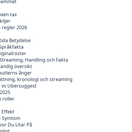
i hemmet
5
uxen tax
iljer
 regler 2026
ida Betydelse
 Språkfakta
riginalröster
Streaming, Handling och Fakta
ständig översikt
butlerns ånger
sättning, kronologi och streaming
h vs Ubersuggest
 2025
h roller
 Effekt
id Symtom
or Du Litar På
gligt