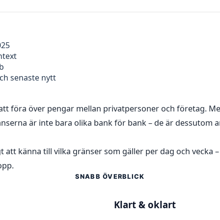
025
ntext
bb
ch senaste nytt
r att föra över pengar mellan privatpersoner och företag. 
nserna är inte bara olika bank för bank – de är dessutom a
igt att känna till vilka gränser som gäller per dag och veck
opp.
SNABB ÖVERBLICK
Klart & oklart