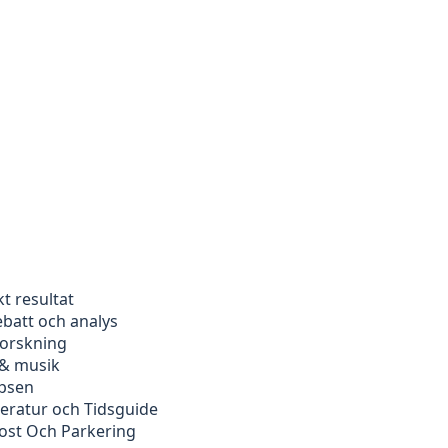
kt resultat
ebatt och analys
forskning
 & musik
ipsen
peratur och Tidsguide
kost Och Parkering