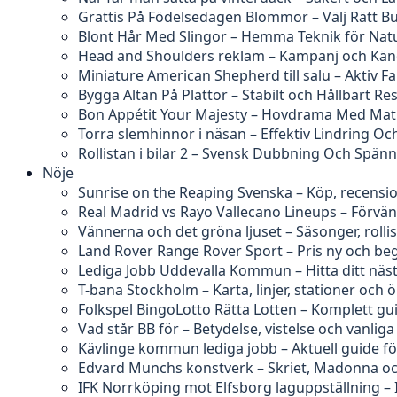
Grattis På Födelsedagen Blommor – Välj Rätt B
Blont Hår Med Slingor – Hemma Teknik för Natu
Head and Shoulders reklam – Kampanj och Kän
Miniature American Shepherd till salu – Aktiv F
Bygga Altan På Plattor – Stabilt och Hållbart Res
Bon Appétit Your Majesty – Hovdrama Med Ma
Torra slemhinnor i näsan – Effektiv Lindring O
Rollistan i bilar 2 – Svensk Dubbning Och Spän
Nöje
Sunrise on the Reaping Svenska – Köp, recensi
Real Madrid vs Rayo Vallecano Lineups – Förvä
Vännerna och det gröna ljuset – Säsonger, rolli
Land Rover Range Rover Sport – Pris ny och b
Lediga Jobb Uddevalla Kommun – Hitta ditt näs
T-bana Stockholm – Karta, linjer, stationer och 
Folkspel BingoLotto Rätta Lotten – Komplett gu
Vad står BB för – Betydelse, vistelse och vanliga
Kävlinge kommun lediga jobb – Aktuell guide f
Edvard Munchs konstverk – Skriet, Madonna och
IFK Norrköping mot Elfsborg laguppställning – 