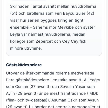
Skillnaden i antal avsnitt mellan huvudrollerna
(51) och birollerna som Feri Baycu Güler (42)
visar hur serien byggdes kring en tight
ensemble – Sanems mor Mevkibe och syster
Leyla var närmast huvudrollerna, medan
kollegor som Zebercet och Cey Cey fick
mindre utrymme.
Gästskådespelare
Utöver de återkommande rollerna medverkade
flera gästskådespelare i enstaka avsnitt. Ali Yağcı
som Osman (37 avsnitt) och Sevcan Yaşar som
Aylin (29 avsnitt) är de mest framträdande (IMDb
(film- och tv-databas)). Asuman Çakır som Aysun
(29 avsnitt) fullbordar det centrala persongalleriet.