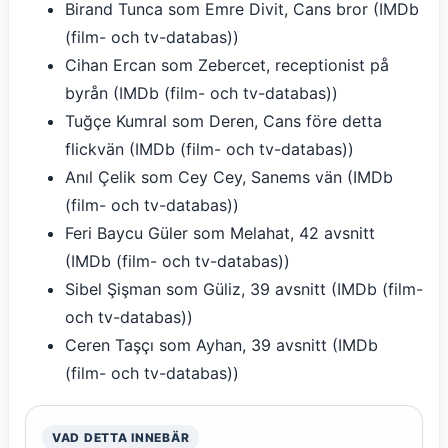
Birand Tunca som Emre Divit, Cans bror (IMDb
(film- och tv-databas))
Cihan Ercan som Zebercet, receptionist på
byrån (IMDb (film- och tv-databas))
Tuğçe Kumral som Deren, Cans före detta
flickvän (IMDb (film- och tv-databas))
Anıl Çelik som Cey Cey, Sanems vän (IMDb
(film- och tv-databas))
Feri Baycu Güler som Melahat, 42 avsnitt
(IMDb (film- och tv-databas))
Sibel Şişman som Güliz, 39 avsnitt (IMDb (film-
och tv-databas))
Ceren Taşçı som Ayhan, 39 avsnitt (IMDb
(film- och tv-databas))
VAD DETTA INNEBÄR