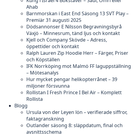
Kung i Israel 4 Bokstäver – Saul, Omri eller
Ahab
Barnmorskan i East End Säsong 13 SVT Play –
Premiär 31 augusti 2025
Dödsannonser E Nilsson Begravningsbyrå
Växjö – Minnesrum, tänd ljus och kontakt
Kjell och Company Skövde – Adress,
öppettider och kontakt
Ralph Lauren Zip Hoodie Herr – Färger, Priser
och Köpställen
IFK Norrköping mot Malmö FF laguppställning
– Mötesanalys
Hur mycket pengar helikopterrånet – 39
miljoner försvunna
Rollistan I Fresh Prince I Bel Air – Komplett
Rollista
Blogg
Ursula von der Leyen lön – verifierade siffror,
faktagranskning
Outlander säsong 8: släppdatum, final och
avsnittsschema