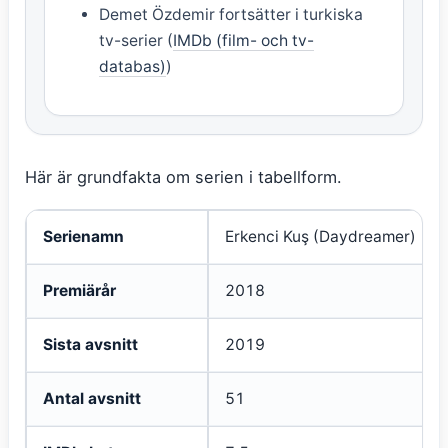
Demet Özdemir fortsätter i turkiska
tv-serier (
IMDb (film- och tv-
databas)
)
Här är grundfakta om serien i tabellform.
Grundfakta om Erkenci Kuş
Serienamn
Erkenci Kuş (Daydreamer)
Premiärår
2018
Sista avsnitt
2019
Antal avsnitt
51