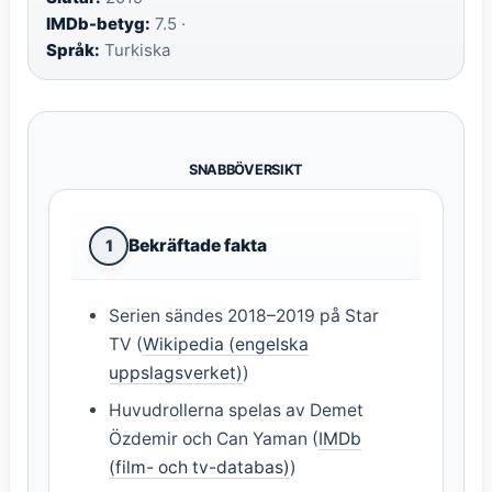
IMDb-betyg:
7.5 ·
Språk:
Turkiska
SNABBÖVERSIKT
Bekräftade fakta
1
Serien sändes 2018–2019 på Star
TV (
Wikipedia (engelska
uppslagsverket)
)
Huvudrollerna spelas av Demet
Özdemir och Can Yaman (
IMDb
(film- och tv-databas)
)