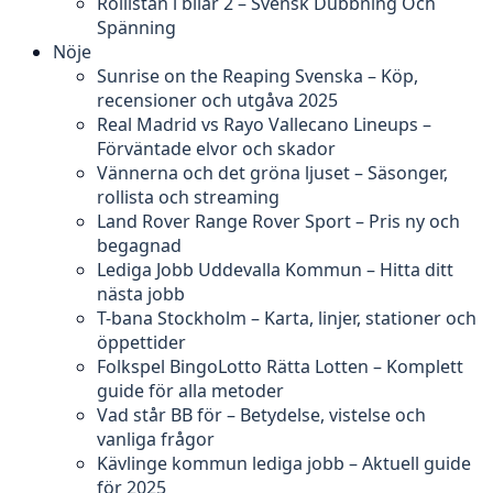
Rollistan i bilar 2 – Svensk Dubbning Och
Spänning
Nöje
Sunrise on the Reaping Svenska – Köp,
recensioner och utgåva 2025
Real Madrid vs Rayo Vallecano Lineups –
Förväntade elvor och skador
Vännerna och det gröna ljuset – Säsonger,
rollista och streaming
Land Rover Range Rover Sport – Pris ny och
begagnad
Lediga Jobb Uddevalla Kommun – Hitta ditt
nästa jobb
T-bana Stockholm – Karta, linjer, stationer och
öppettider
Folkspel BingoLotto Rätta Lotten – Komplett
guide för alla metoder
Vad står BB för – Betydelse, vistelse och
vanliga frågor
Kävlinge kommun lediga jobb – Aktuell guide
för 2025