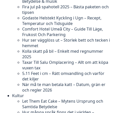
Betydelse & musik
Fira jul på spahotell 2025 – Bästa paketen och
tipsen
Godaste Helstekt Kyckling i Ugn – Recept,
Temperatur och Tidsguide
Comfort Hotel Umeå City – Guide Till Läge,
Frukost Och Parkering
Hur ser vägglöss ut – Storlek bett och tecken i
hemmet
Kolla skatt på bil – Enkelt med regnummer
2025
Taxar Till Salu Omplacering – Allt om att köpa
vuxen tax
5.11 Feet i cm – Rätt omvandling och varför
det kiljer
När må te man betala katt – Datum, grän er
och regler 2026
Kultur
Let Them Eat Cake – Mytens Ursprung och
Samtida Betydelse
Hur många språk finns det i världen –