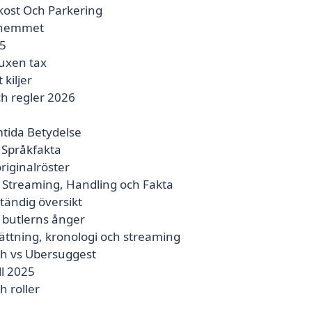
ukost Och Parkering
i hemmet
25
vuxen tax
kiljer
ch regler 2026
tida Betydelse
 Språkfakta
riginalröster
 Streaming, Handling och Fakta
ständig översikt
 butlerns ånger
sättning, kronologi och streaming
sh vs Ubersuggest
ll 2025
h roller