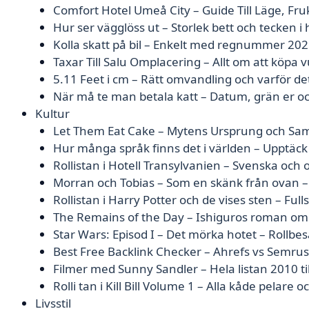
Comfort Hotel Umeå City – Guide Till Läge, Fr
Hur ser vägglöss ut – Storlek bett och tecken 
Kolla skatt på bil – Enkelt med regnummer 20
Taxar Till Salu Omplacering – Allt om att köpa 
5.11 Feet i cm – Rätt omvandling och varför det 
När må te man betala katt – Datum, grän er o
Kultur
Let Them Eat Cake – Mytens Ursprung och Sam
Hur många språk finns det i världen – Upptäck
Rollistan i Hotell Transylvanien – Svenska och o
Morran och Tobias – Som en skänk från ovan –
Rollistan i Harry Potter och de vises sten – Full
The Remains of the Day – Ishiguros roman om
Star Wars: Episod I – Det mörka hotet – Rollbe
Best Free Backlink Checker – Ahrefs vs Semru
Filmer med Sunny Sandler – Hela listan 2010 ti
Rolli tan i Kill Bill Volume 1 – Alla kåde pelare oc
Livsstil