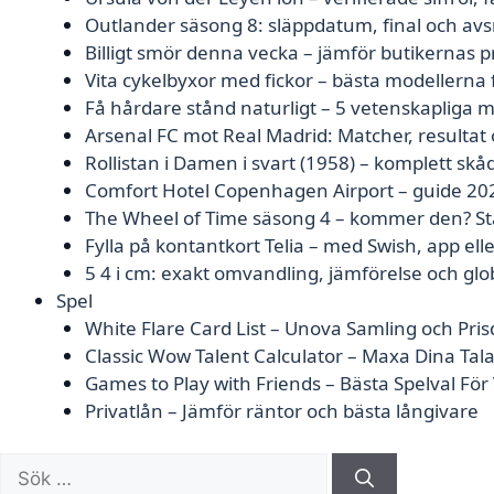
Outlander säsong 8: släppdatum, final och av
Billigt smör denna vecka – jämför butikernas p
Vita cykelbyxor med fickor – bästa modellerna
Få hårdare stånd naturligt – 5 vetenskapliga 
Arsenal FC mot Real Madrid: Matcher, resultat 
Rollistan i Damen i svart (1958) – komplett skå
Comfort Hotel Copenhagen Airport – guide 20
The Wheel of Time säsong 4 – kommer den? Sta
Fylla på kontantkort Telia – med Swish, app ell
5 4 i cm: exakt omvandling, jämförelse och glo
Spel
White Flare Card List – Unova Samling och Pris
Classic Wow Talent Calculator – Maxa Dina Tal
Games to Play with Friends – Bästa Spelval Fö
Privatlån – Jämför räntor och bästa långivare
Sök
efter: