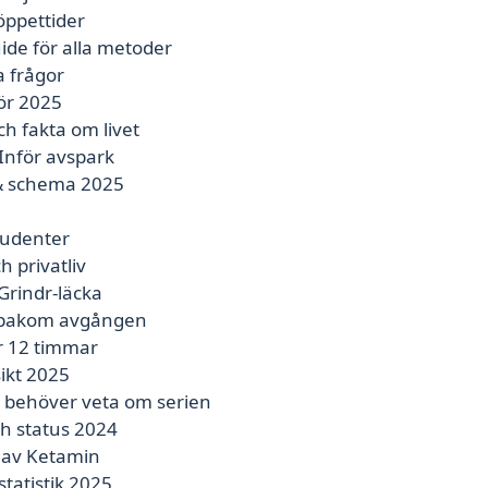
 öppettider
ide för alla metoder
a frågor
ör 2025
h fakta om livet
Inför avspark
r & schema 2025
tudenter
 privatliv
Grindr-läcka
n bakom avgången
r 12 timmar
ikt 2025
u behöver veta om serien
ch status 2024
d av Ketamin
tatistik 2025