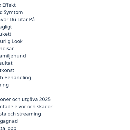
 Effekt
Vid Symtom
vor Du Litar På
agligt
ukett
urlig Look
ndisar
Familjehund
sultat
tkonst
Och Behandling
ning
ioner och utgåva 2025
ntade elvor och skador
ista och streaming
begagnad
ta jobb