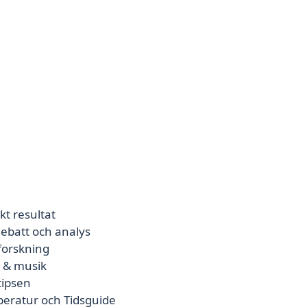
kt resultat
ebatt och analys
 forskning
e & musik
tipsen
peratur och Tidsguide