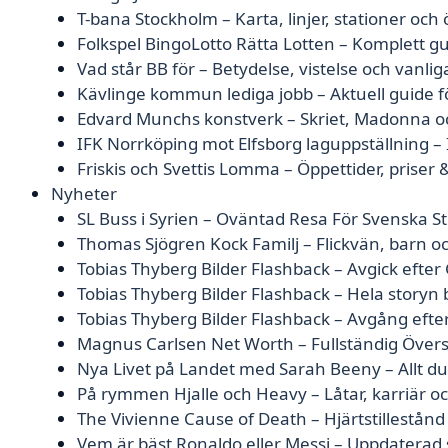
T-bana Stockholm – Karta, linjer, stationer och
Folkspel BingoLotto Rätta Lotten – Komplett gu
Vad står BB för – Betydelse, vistelse och vanlig
Kävlinge kommun lediga jobb – Aktuell guide f
Edvard Munchs konstverk – Skriet, Madonna oc
IFK Norrköping mot Elfsborg laguppställning – 
Friskis och Svettis Lomma – Öppettider, prise
Nyheter
SL Buss i Syrien – Oväntad Resa För Svenska S
Thomas Sjögren Kock Familj – Flickvän, barn och
Tobias Thyberg Bilder Flashback – Avgick efter 
Tobias Thyberg Bilder Flashback – Hela story
Tobias Thyberg Bilder Flashback – Avgång efte
Magnus Carlsen Net Worth – Fullständig Övers
Nya Livet på Landet med Sarah Beeny – Allt d
På rymmen Hjalle och Heavy – Låtar, karriär o
The Vivienne Cause of Death – Hjärtstillestån
Vem är bäst Ronaldo eller Messi – Uppdaterad s