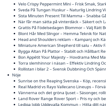
Velo Crispy Peppermint Mini – Frisk Smak, Stark
Sveda På Tungan Huskur – Naturlig Lindring 
Sista Minuten Present Till Mamma – Snabba Gå
När får man sätta på vinterdäck – Säkert och L
Grattis På Födelsedagen Blommor – Välj Rätt B
Blont Hår Med Slingor – Hemma Teknik för Nat
Head and Shoulders reklam – Kampanj och Kä
Miniature American Shepherd till salu – Aktiv 
Bygga Altan På Plattor – Stabilt och Hållbart Re
Bon Appétit Your Majesty – Hovdrama Med Ma
Torra slemhinnor i näsan – Effektiv Lindring 
Rollistan i bilar 2 – Svensk Dubbning Och Spän
Nöje
Sunrise on the Reaping Svenska – Köp, recens
Real Madrid vs Rayo Vallecano Lineups – Förvä
Vännerna och det gröna ljuset – Säsonger, roll
Land Rover Range Rover Sport – Pris ny och 
Lediga Jobb Uddevalla Kommun – Hitta ditt näs