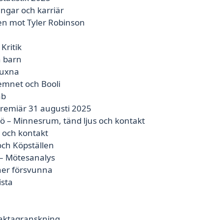
ngar och karriär
en mot Tyler Robinson
Kritik
 barn
vuxna
emnet och Booli
ab
Premiär 31 augusti 2025
 – Minnesrum, tänd ljus och kontakt
 och kontakt
och Köpställen
 – Mötesanalys
ner försvunna
ista
 faktagranskning