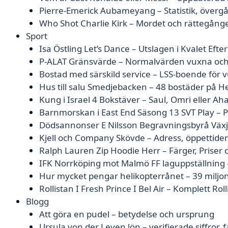
Pierre-Emerick Aubameyang – Statistik, övergå
Who Shot Charlie Kirk – Mordet och rättegång
Sport
Isa Östling Let’s Dance – Utslagen i Kvalet Efter 
P-ALAT Gränsvärde – Normalvärden vuxna och
Bostad med särskild service – LSS-boende för 
Hus till salu Smedjebacken – 48 bostäder på H
Kung i Israel 4 Bokstäver – Saul, Omri eller Ah
Barnmorskan i East End Säsong 13 SVT Play – 
Dödsannonser E Nilsson Begravningsbyrå Växjö
Kjell och Company Skövde – Adress, öppettider
Ralph Lauren Zip Hoodie Herr – Färger, Priser 
IFK Norrköping mot Malmö FF laguppställning
Hur mycket pengar helikopterrånet – 39 miljo
Rollistan I Fresh Prince I Bel Air – Komplett Roll
Blogg
Att göra en pudel – betydelse och ursprung
Ursula von der Leyen lön – verifierade siffror,